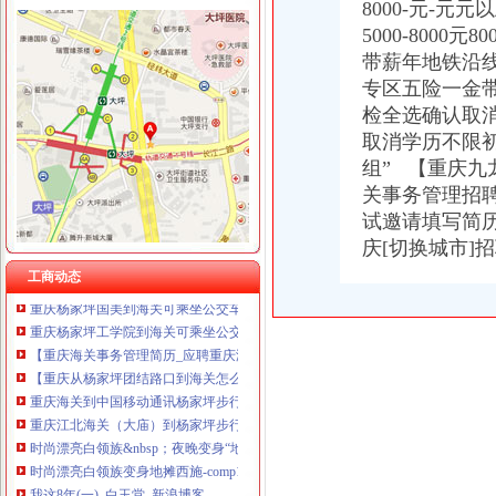
8000-元-元元以
重庆奎颜尼商贸有限公司 渝中100万 （工商注册）
5000-800
重庆尊博贸易有限公司 渝江 （工商注册）
杨家坪海关
带薪年地铁沿
重庆市罗云科技有限公司 渝北 工商注册
重庆海关>重庆海关
专区五险一金
重庆展优科技有限公司 渝中3万 （工商注册）
重庆巨泰资产管理有限公司
检全选确认取消其
重庆盛旗投资咨询有限公司 渝中10万 （工商注册）
【销售代表（江北）招聘】可口可乐（重庆）饮料有限公司新招聘信
重庆灵娱科技有限公司 渝北3万 （工商注册）
取消学历不限
诚聘主城送货司机（入职购买五险一金）-渝北司机|重庆酷易搜
重庆尊盟财务管理有限公司 渝北10万 （工商注册）
组” 【重庆九
豪爵养生会所电话,地址,营业时间（图）-重庆杨家坪温泉洗浴-百度
重庆市冰岛科技发展有限公司 渝沙50万 （进出口权）
关事务管理招
从西郊（杨家坪）到海关怎么走？坐什么车？_【图吧,怎么走？】
试邀请填写简
重庆从海关到杨家坪坐什么公交车？？？_搜问问
【重庆从杨家坪商社到海关怎么走】用车问答-易车网
庆[切换城市]
重庆从杨家坪前进路到海关怎么走？请教生意经高手_已解决-阿里巴
工商动态
重庆杨家坪国美到海关可乘坐公交车：0811路通宵-重庆公交车网
重庆杨家坪工学院到海关可乘坐公交车：-重庆公交车网
【重庆海关事务管理简历_应聘重庆海关事务管理求职简历_重庆海关事
【重庆从杨家坪团结路口到海关怎么走】用车问答-易车网
重庆海关到中国移动通讯杨家坪步行街店公交_怎么坐车_怎么走_要多
重庆江北海关（大庙）到杨家坪步行街坐什么公交车？（急）_百度知道
时尚漂亮白领族&nbsp；夜晚变身“地摊西施”_图片新闻_放心苑-
时尚漂亮白领族变身地摊西施-comp18-搜狐博客
我这8年(一)_白玉堂_新浪博客