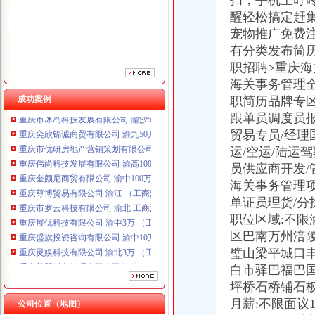
扫，手机上叮咚
醒轻松搞定赶
宠物推广免费
有分类发布简历
职招聘>重庆
海关事务管理
成功案例
职简历品牌专区
跟单员调度员报
重庆奕欣锦诚商贸有限公司 渝九50万 （工商注册）
贸易专员/经理
重庆市优研房地产营销策划有限公司
运/空运/陆运
重庆伟尚科技发展有限公司 渝高100万 （工商注册）
重庆奎颜尼商贸有限公司 渝中100万 （工商注册）
员供应商开发/
重庆尊博贸易有限公司 渝江 （工商注册）
海关事务管理项
重庆市罗云科技有限公司 渝北 工商注册
单证员理货/分
重庆展优科技有限公司 渝中3万 （工商注册）
职位区域:不
重庆盛旗投资咨询有限公司 渝中10万 （工商注册）
区巴南万州涪
重庆灵娱科技有限公司 渝北3万 （工商注册）
璧山梁平城口
重庆尊盟财务管理有限公司 渝北10万 （工商注册）
白市驿巴福巴国
重庆市冰岛科技发展有限公司 渝沙50万 （进出口权）
重庆奕欣锦诚商贸有限公司 渝九50万 （工商注册）
坪桥石桥铺石
重庆市优研房地产营销策划有限公司
月薪:不限面议1000
公司位置（地图）
重庆伟尚科技发展有限公司 渝高100万 （工商注册）