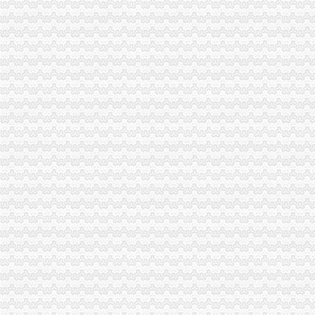
上海中心_伊美金域_楼盘对比分析-重庆乐居
白天时尚女白领晚上街头练摊妹-练摊,街头练摊,白领练摊族-959品
重庆溜冰场：陈静健美城上清寺店-重庆爱问分类
重庆溜冰场：乐道会健身游泳俱乐部-重庆爱问分类
恒大绿洲_伊美金域_楼盘对比分析-重庆乐居
重庆有哪些地方可以为一卡通充费,都来说一下_重庆_论坛_天涯社区
宋记烤鸭（海关世纪英店）：“之前去过杨家坪店,感觉这家完全没
【重庆60微博网友拍照解救乞儿】_行业资讯_一呼百应资讯频道
好多宝气。。我来问个不宝的。。。重庆机场是不是有大巴到市区？_
从渝钢村到杨家坪怎么走？坐什么车？_【图吧,怎么走？】
博绘教育服务有限公司2017新招聘信息_电话_地址-58企业名录
杨家坪到海关怎么走？-住哪网
欢迎加入“重庆时报糖友之家”-搜狐滚动
【重庆九龙坡杨家坪海关事务管理招聘网|2017年重庆九龙坡杨家坪海
【重庆报关员简历_应聘重庆报关员求职简历_重庆报关员人才网简历信
重庆康之缘家政提供钟点工住家保姆月嫂育婴师-重庆58同城
【海关小区|海关小区二手房/租房】-重庆赶集网
请问杨家坪-海关（大庙）做什么车？_重庆吧_百度贴吧
在重庆菜园坝杨家坪附近,晚上十二点以后怎么坐车到江北汽博那边？
从杨家坪杨九路到海关怎么坐公交车,快需要多久？-重庆公交查询
【重庆光快捷酒店（杨家坪店）】重庆光快捷酒店（杨家坪店）
【星程酒店（重庆杨家坪步行街店）】星程酒店（重庆杨家坪步行街