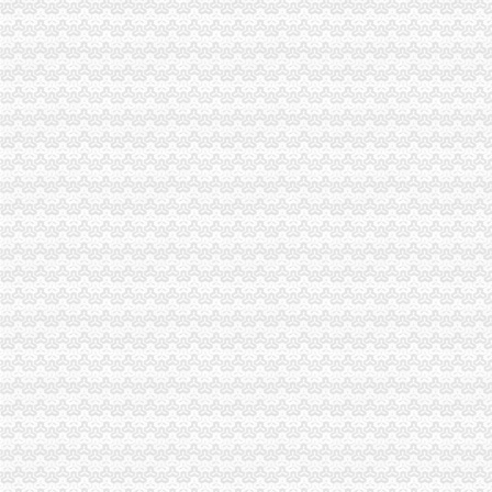
从西郊（杨家坪）到海关怎么走？坐什么车？_【图吧,怎么走？】
重庆从海关到杨家坪坐什么公交车？？？_搜问问
【重庆从杨家坪商社到海关怎么走】用车问答-易车网
重庆从杨家坪前进路到海关怎么走？请教生意经高手_已解决-阿里巴
重庆杨家坪国美到海关可乘坐公交车：0811路通宵-重庆公交车网
重庆杨家坪工学院到海关可乘坐公交车：-重庆公交车网
【重庆海关事务管理简历_应聘重庆海关事务管理求职简历_重庆海关事
【重庆从杨家坪团结路口到海关怎么走】用车问答-易车网
重庆海关到中国移动通讯杨家坪步行街店公交_怎么坐车_怎么走_要多
重庆江北海关（大庙）到杨家坪步行街坐什么公交车？（急）_百度知道
时尚漂亮白领族&nbsp；夜晚变身“地摊西施”_图片新闻_放心苑-
时尚漂亮白领族变身地摊西施-comp18-搜狐博客
我这8年(一)_白玉堂_新浪博客
惊！！北京摆地摊的一个月都能挣小一万块钱！令我惭愧不已
【重庆市口口乐餐饮管理有限公司招聘求职问题|工作职场问答】-看准网
摆地摊哪里好哦_重庆_论坛_天涯社区
【重庆市口口乐餐饮管理有限公司招聘_新招聘信息】-前程无忧官方
重庆-渝北区58同城网招聘洗碗工招聘启事的相关文章推荐_出国留学网
从铁路小学到海关怎么走？坐什么车？_【图吧,怎么走？】
重庆网友随拍乞讨儿童_青春、美好_新浪博客
时尚女白领夜晚变身地摊西施（图）---