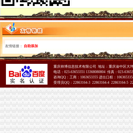
【重庆报关员简历_应聘重庆报关员求职简历_重庆报关员人才网简历信
重庆康之缘家政提供钟点工住家保姆月嫂育婴师-重庆58同城
【海关小区|海关小区二手房/租房】-重庆赶集网
请问杨家坪-海关（大庙）做什么车？_重庆吧_百度贴吧
在重庆菜园坝杨家坪附近,晚上十二点以后怎么坐车到江北汽博那边？
从杨家坪杨九路到海关怎么坐公交车,快需要多久？-重庆公交查询
【重庆光快捷酒店（杨家坪店）】重庆光快捷酒店（杨家坪店）
友情链接：
自助添加
【星程酒店（重庆杨家坪步行街店）】星程酒店（重庆杨家坪步行街
杨家坪10点过后到南平坐什么车呀.老火【重庆交通大学吧】_百度贴吧
江北和杨家坪的之间公交车好少好少好少.-重庆交通-买车用车-重庆
重庆帅博信息技术有限公司 地址：重庆渝中区大坪
重庆杨家坪中学公交车线路_杨家坪中学公交车站-重庆公交车
电话：023-63653351 13368080804 传真：023-6365
从杨家坪到上桥坐什么车_匿名_天涯问答_天涯社区
咨询QQ：工商：1063653355 进出口权：1063653355
开车从大竹林怎么杨家坪花鸟市场,或者从海关怎么去杨家坪花鸟市场
受理员QQ：22863164-3 22863164-4 22863164-5 228
重庆杨家坪去哪里学会计-报名在线
51La
杨家坪有宝宝的来看,贝贝熊儿童娱乐城季卡一张-重庆社区
杨家坪海关
重庆海关>重庆海关
重庆巨泰资产管理有限公司
【销售代表（江北）招聘】可口可乐（重庆）饮料有限公司新招聘信
诚聘主城送货司机（入职购买五险一金）-渝北司机|重庆酷易搜
豪爵养生会所电话,地址,营业时间（图）-重庆杨家坪温泉洗浴-百度