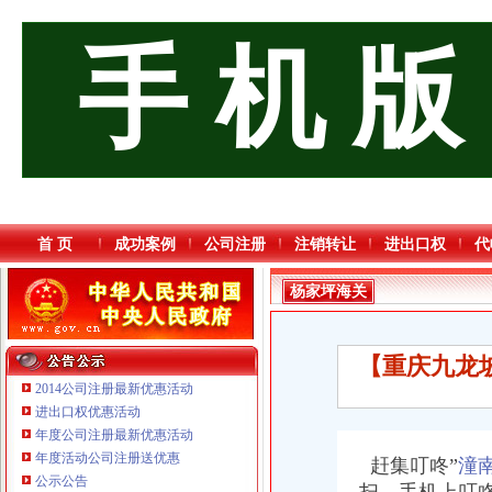
手 机 版
首 页
成功案例
公司注册
注销转让
进出口权
代
杨家坪海关
【重庆九龙坡
2014公司注册最新优惠活动
进出口权优惠活动
年度公司注册最新优惠活动
年度活动公司注册送优惠
赶集叮咚”
潼
公示公告