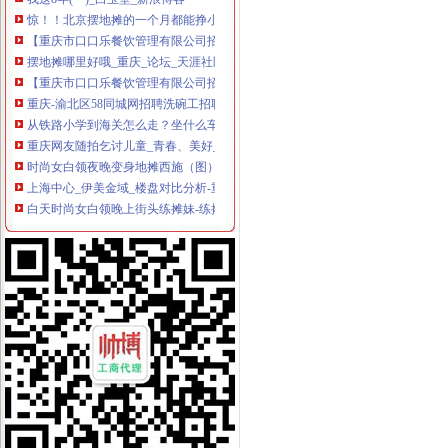
惊！！北京摆地摊的一个月都能挣小一万块钱！令我惭愧不已
【重庆市口口乐餐饮管理有限公司招聘求职问题|工作职场问答】-看准网
摆地摊哪里好哦_重庆_论坛_天涯社区
【重庆市口口乐餐饮管理有限公司招聘_新招聘信息】-前程无忧官方
重庆-渝北区58同城网招聘洗碗工招聘启事的相关文章推荐_出国留学网
从铁路小学到海关怎么走？坐什么车？_【图吧,怎么走？】
重庆网友随拍乞讨儿童_青春、美好_新浪博客
时尚女白领夜晚变身地摊西施（图）---
上海中心_伊美金域_楼盘对比分析-重庆乐居
白天时尚女白领晚上街头练摊妹-练摊,街头练摊,白领练摊族-959品
重庆溜冰场：陈静健美城上清寺店-重庆爱问分类
重庆溜冰场：乐道会健身游泳俱乐部-重庆爱问分类
恒大绿洲_伊美金域_楼盘对比分析-重庆乐居
重庆有哪些地方可以为一卡通充费,都来说一下_重庆_论坛_天涯社区
宋记烤鸭（海关世纪英店）：“之前去过杨家坪店,感觉这家完全没
【重庆60微博网友拍照解救乞儿】_行业资讯_一呼百应资讯频道
好多宝气。。我来问个不宝的。。。重庆机场是不是有大巴到市区？_
从渝钢村到杨家坪怎么走？坐什么车？_【图吧,怎么走？】
博绘教育服务有限公司2017新招聘信息_电话_地址-58企业名录
杨家坪到海关怎么走？-住哪网
欢迎加入“重庆时报糖友之家”-搜狐滚动
【重庆九龙坡杨家坪海关事务管理招聘网|2017年重庆九龙坡杨家坪海