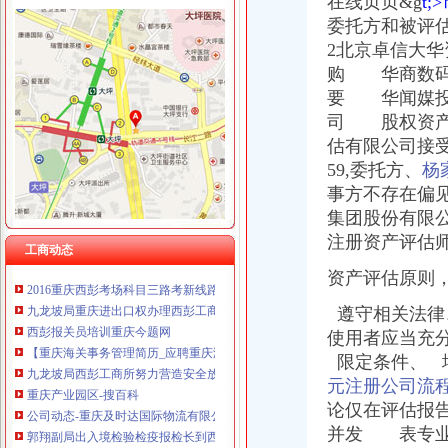
在线页页&g
t
委托方和被评
2北京卓信大
购 华商数码
西彭海关
重庆产业园区_互动百科
要 华闻媒投
重庆市隧道小车限速由60公里/小时上调为80公里_中国江苏网
司 股权资产
重庆各公交汽车路线（已整理）.xls全文-大学试卷-在线文档
估有限公司接
重庆市渝万建设集团有限公司_【信用信息_诉讼信息_财务信息_注册信
59,委托方、
杨
重庆经济热点解读：都市功能拓展区三大发展方向_中国经济网——国
事方不存在偏
【重庆九龙坡西彭海关事务管理招聘网|2018年重庆九龙坡西彭海关事
集团股份有限
从含谷到海关怎么走？坐什么车？_【图吧,怎么走？】
注册资产评估
重庆北站有大巴车到西彭镇的吗？？要几个小时,怎么走？的的话
工商动态
2016重庆西彭考场科目三路考新线路之一号线-汽车-高清-爱奇艺
资产评估原则
九龙坡局重庆进出口权办理西彭工商所立足工商职能全方位服务重庆
西彭报关员培训重庆今题网
遵守相关法律
【重庆海关事务管理简历_应聘重庆海关事务管理求职简历_重庆海关事
使用者应当充
九龙坡局西彭工商所努力营造安全放心的重庆进出口许可证市场购物环
限定条件、 增
重庆产业园区-搜百科
元注册公司流
公司动态-重庆及时达国际物流有限公司
论仅在评估报
郭翔副局出入境检验检疫报检长到西彭工业园区现场办公-重庆帅博
重庆争设个内陆保税港区等待海关总署审批-搜狐新闻
并发 表专业