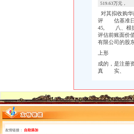
519.63万元，
西南铝业（集团）有限责任公司_百度百科
户口上出错能否改过来_网易新闻
对其拟收购华
重庆市（超大城市,一线城市）
评 估基准日2
【贸易顾问】价格,厂家,图片,商检报关,WALKER
45, 八、
【重庆西彭二手配饰转让_交易市场】-重庆赶集网
评估前账面价值
柬埔寨入境海关申报单-穷游问答
有限公司的股
同景跃城_融创白象街_楼盘对比分析-重庆乐居
重庆争设个内陆保税港区_新闻中心_新浪网
上形
成的，是注册
真 实、
友情链接：
自助添加