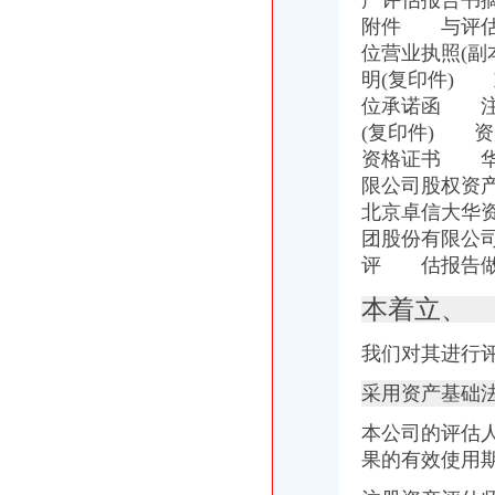
产评估报告书摘
重庆经济热点解读：都市功能拓展区三大发展方向_中国经济网——国
附件 与评估
【重庆九龙坡西彭海关事务管理招聘网|2018年重庆九龙坡西彭海关事
位营业执照(
从含谷到海关怎么走？坐什么车？_【图吧,怎么走？】
明(复印件)
重庆北站有大巴车到西彭镇的吗？？要几个小时,怎么走？的的话
位承诺函 注
2016重庆西彭考场科目三路考新线路之一号线-汽车-高清-爱奇艺
九龙坡局重庆进出口权办理西彭工商所立足工商职能全方位服务重庆
(复印件) 
西彭报关员培训重庆今题网
资格证书 华
【重庆海关事务管理简历_应聘重庆海关事务管理求职简历_重庆海关事
限公司股权资
九龙坡局西彭工商所努力营造安全放心的重庆进出口许可证市场购物环
北京卓信大华
重庆产业园区-搜百科
团股份有限公
公司动态-重庆及时达国际物流有限公司
评 估报告做
郭翔副局出入境检验检疫报检长到西彭工业园区现场办公-重庆帅博
重庆争设个内陆保税港区等待海关总署审批-搜狐新闻
本着立、
西南铝业（集团）有限责任公司-搜百科
【捷和铝业公司】捷和铝业公司电话,捷和铝业公司地址_图吧地图
我们对其进行
西彭园区实验小学_西彭园区实验小学地址_西彭园区实验小学电话_学
2018【西彭萨科拉旅游注意事项】西彭萨科拉旅游指南,西彭萨科拉
采用资产基础
两江新区成立
两男子违规携带23万元和田玉被海关查获-上游新闻汇聚向上的力量
本公司的评估
全国精文明建设表彰大会---中国文明网
果的有效使用
【招聘库管员（西彭）】_重庆恒韵有限公司