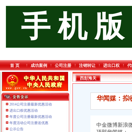
手 机 版
首 页
成功案例
公司注册
注销转让
进出口权
代
西彭海关
华闻媒：拟
2014公司注册最新优惠活动
进出口权优惠活动
年度公司注册最新优惠活动
重庆奕欣锦诚商贸有限公司 渝九50万 （工商注册）
年度活动公司注册送优惠
中金微博新浪
重庆市优研房地产营销策划有限公司
公示公告