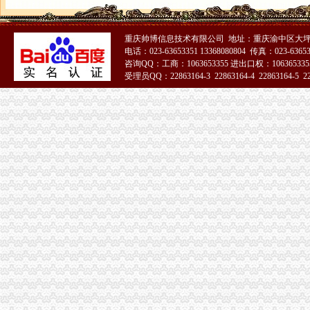
重庆帅博信息技术有限公司 地址：重庆渝中区大坪
电话：023-63653351 13368080804 传真：023-6365
咨询QQ：工商：1063653355 进出口权：1063653355
受理员QQ：22863164-3 22863164-4 22863164-5 228
51La