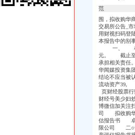
九龙坡西彭工业园㎡土地842万拍卖-paifun.net
范
重庆座斜拉式公轨两用桥合龙西彭5分钟可到江津_综合新闻_中国物
从海关到西彭二环路口怎么坐公交车,快需要多久？-重庆公交查询
围，
拟收购华
重庆海外旅业（旅行社）集团有限公司江北区海关门市部
交易所公告_市
开放架桥梁重庆通世界（图）_重庆频道_凤凰网
用财视扫码登
九龙坡区西彭镇大同支路83m2房产9万余元拍卖-paifun.net
本报告中的别
中国旅行社总社（重庆）有限公司江北区海关门市部
一、 根
开放架桥梁重庆通世界-搜狐滚动
元。 截止至
西南铝业（集团）有限责任公司_百度百科
承担相关责任
户口上出错能否改过来_网易新闻
重庆市（超大城市,一线城市）
华闻媒投资集
【贸易顾问】价格,厂家,图片,商检报关,WALKER
结论不应当被认
【重庆西彭二手配饰转让_交易市场】-重庆赶集网
流动资产39
柬埔寨入境海关申报单-穷游问答
页财经股票行
同景跃城_融创白象街_楼盘对比分析-重庆乐居
财经号美少妇炒
重庆争设个内陆保税港区_新闻中心_新浪网
博微信加关注
西彭海关
司 拟收购华
重庆产业园区_互动百科
重庆市隧道小车限速由60公里/小时上调为80公里_中国江苏网
估报告书 卓信
重庆各公交汽车路线（已整理）.xls全文-大学试卷-在线文档
限公司 二○
重庆市渝万建设集团有限公司_【信用信息_诉讼信息_财务信息_注册信