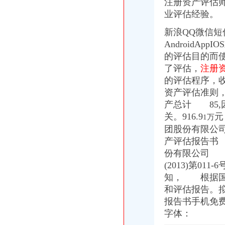
注册资产评估
西彭有艾力可卖嘛_官网
星光名都_贝蒙盘古_楼盘对比分析-重庆乐居
业评估经验。
经营管理——重庆频道--人民网
新浪QQ微信短信
（受权发布）第五届全国文明城市、文明村镇、文明单位和第一届全国
AndroidA
两会上的企业家人大代表：原来他们关心的是这些|人大代表|两会|文化
益西彭措：中国粮食及其价格策略_经济论坛_论坛_天涯社区
的评估目的而
重庆华万伦铝业有限公司
了评估，
注册
西彭税务局小区介绍,西彭税务局小区二手房、租房,重庆西彭税务局
的评估程序，
从海关到西彭怎么坐公交车,快需要多久？-重庆公交查询
资产评估准则，
2008年度全国青年文明号候选单位公示公告_网易新闻
产总计 85
北京城建投资发展股份有限公司关于竞得重庆市九龙坡区西彭项目的公
关。916.9
元
1万
重庆市人民关于主城区西彭组团Q标准分区巴福镇控制详细规划
团股份有限公
二手市场|民初字|上诉状_凤凰资讯
西彭工业园车用制动器制造基地项目-兰格钢铁网
产评估报告书
九龙坡西彭工业园㎡土地842万拍卖-paifun.net
份有限公司 
重庆座斜拉式公轨两用桥合龙西彭5分钟可到江津_综合新闻_中国物
(2013)第
从海关到西彭二环路口怎么坐公交车,快需要多久？-重庆公交查询
知， 根据国
重庆海外旅业（旅行社）集团有限公司江北区海关门市部
和评估报告。
开放架桥梁重庆通世界（图）_重庆频道_凤凰网
报告书手机免费访问
九龙坡区西彭镇大同支路83m2房产9万余元拍卖-paifun.net
字体：
中国旅行社总社（重庆）有限公司江北区海关门市部
开放架桥梁重庆通世界-搜狐滚动