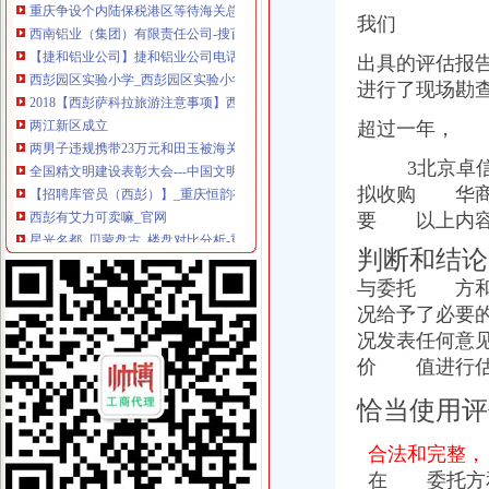
西南铝业（集团）有限责任公司-搜百科
我们
【捷和铝业公司】捷和铝业公司电话,捷和铝业公司地址_图吧地图
西彭园区实验小学_西彭园区实验小学地址_西彭园区实验小学电话_学
出具的评估报
2018【西彭萨科拉旅游注意事项】西彭萨科拉旅游指南,西彭萨科拉
进行了现场勘
两江新区成立
两男子违规携带23万元和田玉被海关查获-上游新闻汇聚向上的力量
超过一年，
全国精文明建设表彰大会---中国文明网
【招聘库管员（西彭）】_重庆恒韵有限公司
3北京卓信大
西彭有艾力可卖嘛_官网
拟收购 华商
星光名都_贝蒙盘古_楼盘对比分析-重庆乐居
要 以上内容
经营管理——重庆频道--人民网
判断和结
（受权发布）第五届全国文明城市、文明村镇、文明单位和第一届全国
两会上的企业家人大代表：原来他们关心的是这些|人大代表|两会|文化
与委托 方和
益西彭措：中国粮食及其价格策略_经济论坛_论坛_天涯社区
况给予了必要
重庆华万伦铝业有限公司
况发表任何意
西彭税务局小区介绍,西彭税务局小区二手房、租房,重庆西彭税务局
价 值进行估
从海关到西彭怎么坐公交车,快需要多久？-重庆公交查询
2008年度全国青年文明号候选单位公示公告_网易新闻
恰当使用评
北京城建投资发展股份有限公司关于竞得重庆市九龙坡区西彭项目的公
重庆市人民关于主城区西彭组团Q标准分区巴福镇控制详细规划
合法和完整，
二手市场|民初字|上诉状_凤凰资讯
在 委托
方
西彭工业园车用制动器制造基地项目-兰格钢铁网