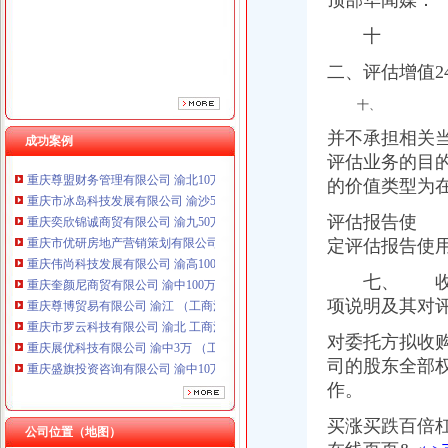
顶部华闻媒：
重庆伟尚科技发展有限公司 渝高100万 （工商注册）
重庆奎颜尼商贸有限公司 渝中100万 （工商注册）
十
重庆尊博贸易有限公司 渝江 （工商注册）
重庆市罗云科技有限公司 渝北 工商注册
二、评估增值
重庆展优科技有限公司 渝中3万 （工商注册）
十、
重庆盛旗投资咨询有限公司 渝中10万 （工商注册）
重庆灵娱科技有限公司 渝北3万 （工商注册）
并不承担相关
成功案例
重庆尊盟财务管理有限公司 渝北10万 （工商注册）
评估业务的目
重庆市冰岛科技发展有限公司 渝沙50万 （进出口权）
的价值类型为
重庆奕欣锦诚商贸有限公司 渝九50万 （工商注册）
重庆市优研房地产营销策划有限公司
评估报告使 
重庆伟尚科技发展有限公司 渝高100万 （工商注册）
定评估报告使
重庆奎颜尼商贸有限公司 渝中100万 （工商注册）
重庆尊博贸易有限公司 渝江 （工商注册）
七、 收益
重庆市罗云科技有限公司 渝北 工商注册
项说明及其对
重庆展优科技有限公司 渝中3万 （工商注册）
对委托方拟收
重庆盛旗投资咨询有限公司 渝中10万 （工商注册）
重庆灵娱科技有限公司 渝北3万 （工商注册）
司的股东全部权
重庆尊盟财务管理有限公司 渝北10万 （工商注册）
作。
重庆市冰岛科技发展有限公司 渝沙50万 （进出口权）
买涨买跌百倍杠
公司位置（地图）