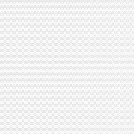
西南铝业（集团）有限责任公司_百度百科
户口上出错能否改过来_网易新闻
重庆市（超大城市,一线城市）
【贸易顾问】价格,厂家,图片,商检报关,WALKER
【重庆西彭二手配饰转让_交易市场】-重庆赶集网
柬埔寨入境海关申报单-穷游问答
同景跃城_融创白象街_楼盘对比分析-重庆乐居
重庆争设个内陆保税港区_新闻中心_新浪网