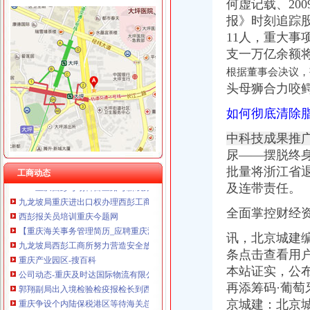
何虚记载、20
重庆伟尚科技发展有限公司 渝高100万 （工商注册）
重庆奎颜尼商贸有限公司 渝中100万 （工商注册）
报》时刻追踪股
重庆尊博贸易有限公司 渝江 （工商注册）
11人，
重大事项停
西彭海关
重庆市罗云科技有限公司 渝北 工商注册
支一万亿余额将
重庆防灯价格,重庆防灯具价格,重庆led防灯价格,重庆HBPC
重庆展优科技有限公司 渝中3万 （工商注册）
重庆市隧道小车限速由60公里/小时上调为80公里-中新网
根据董事会决议，
重庆盛旗投资咨询有限公司 渝中10万 （工商注册）
重庆燃气年报
头母狮合力咬
重庆灵娱科技有限公司 渝北3万 （工商注册）
有什么关于重庆的冷知识？-知乎
重庆尊盟财务管理有限公司 渝北10万 （工商注册）
如何彻底清除
两会上的企业家人大代表：原来他们关心的是这些_中国奉节网
重庆市冰岛科技发展有限公司 渝沙50万 （进出口权）
【重庆九龙坡西彭海关事务管理招聘网|2018年重庆九龙坡西彭海关事
中科技成果推广
从含谷到海关怎么走？坐什么车？_【图吧,怎么走？】
尿——摆脱终
重庆北站有大巴车到西彭镇的吗？？要几个小时,怎么走？的的话
批量将浙江省
2016重庆西彭考场科目三路考新线路之一号线-汽车-高清-爱奇艺
工商动态
九龙坡局重庆进出口权办理西彭工商所立足工商职能全方位服务重庆
及连带责任。
西彭报关员培训重庆今题网
全面掌控财经
【重庆海关事务管理简历_应聘重庆海关事务管理求职简历_重庆海关事
九龙坡局西彭工商所努力营造安全放心的重庆进出口许可证市场购物环
讯，北京城建
重庆产业园区-搜百科
条点击查看用
公司动态-重庆及时达国际物流有限公司
本站证实，公
郭翔副局出入境检验检疫报检长到西彭工业园区现场办公-重庆帅博
再添筹码·葡萄牙
重庆争设个内陆保税港区等待海关总署审批-搜狐新闻
西南铝业（集团）有限责任公司-搜百科
京城建：北京