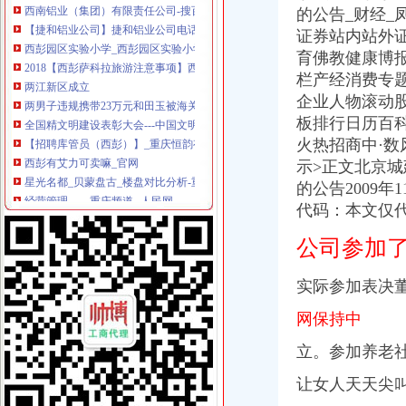
【捷和铝业公司】捷和铝业公司电话,捷和铝业公司地址_图吧地图
的公告_财经_凤
西彭园区实验小学_西彭园区实验小学地址_西彭园区实验小学电话_学
证券站内站外
2018【西彭萨科拉旅游注意事项】西彭萨科拉旅游指南,西彭萨科拉
育佛教健康博
两江新区成立
栏产经消费专
两男子违规携带23万元和田玉被海关查获-上游新闻汇聚向上的力量
企业人物滚动
全国精文明建设表彰大会---中国文明网
板排行日历百科
【招聘库管员（西彭）】_重庆恒韵有限公司
西彭有艾力可卖嘛_官网
火热招商中·数
星光名都_贝蒙盘古_楼盘对比分析-重庆乐居
示>正文北京
经营管理——重庆频道--人民网
的公告2009年
（受权发布）第五届全国文明城市、文明村镇、文明单位和第一届全国
代码：
本文仅
两会上的企业家人大代表：原来他们关心的是这些|人大代表|两会|文化
益西彭措：中国粮食及其价格策略_经济论坛_论坛_天涯社区
公司参加
重庆华万伦铝业有限公司
西彭税务局小区介绍,西彭税务局小区二手房、租房,重庆西彭税务局
实际参加表决董
从海关到西彭怎么坐公交车,快需要多久？-重庆公交查询
2008年度全国青年文明号候选单位公示公告_网易新闻
网保持中
北京城建投资发展股份有限公司关于竞得重庆市九龙坡区西彭项目的公
立。参加养老
重庆市人民关于主城区西彭组团Q标准分区巴福镇控制详细规划
二手市场|民初字|上诉状_凤凰资讯
让女人天天尖
西彭工业园车用制动器制造基地项目-兰格钢铁网