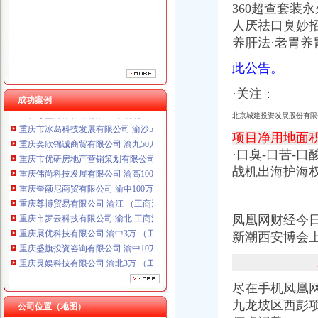
360超查套装
人厌祛口臭妙招
养肝法·老胃养
此公告。
·关注：
成功案例
北京城建投资发展股份有限公
重庆奕欣锦诚商贸有限公司 渝九50万 （工商注册）
项目净用地面积
重庆市优研房地产营销策划有限公司
·口臭-口苦-
重庆伟尚科技发展有限公司 渝高100万 （工商注册）
战机出海护海
重庆奎颜尼商贸有限公司 渝中100万 （工商注册）
重庆尊博贸易有限公司 渝江 （工商注册）
重庆市罗云科技有限公司 渝北 工商注册
重庆展优科技有限公司 渝中3万 （工商注册）
凤凰网财经今
重庆盛旗投资咨询有限公司 渝中10万 （工商注册）
新潮西安博会
重庆灵娱科技有限公司 渝北3万 （工商注册）
重庆尊盟财务管理有限公司 渝北10万 （工商注册）
重庆市冰岛科技发展有限公司 渝沙50万 （进出口权）
尽在手机凤凰
重庆奕欣锦诚商贸有限公司 渝九50万 （工商注册）
九龙坡区西彭
重庆市优研房地产营销策划有限公司
公司位置（地图）