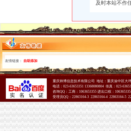
及时本站不作
星光名都_贝蒙盘古_楼盘对比分析-重庆乐居
经营管理——重庆频道--人民网
（受权发布）第五届全国文明城市、文明村镇、文明单位和第一届全国
两会上的企业家人大代表：原来他们关心的是这些|人大代表|两会|文化
益西彭措：中国粮食及其价格策略_经济论坛_论坛_天涯社区
重庆华万伦铝业有限公司
西彭税务局小区介绍,西彭税务局小区二手房、租房,重庆西彭税务局
从海关到西彭怎么坐公交车,快需要多久？-重庆公交查询
2008年度全国青年文明号候选单位公示公告_网易新闻
北京城建投资发展股份有限公司关于竞得重庆市九龙坡区西彭项目的公
友情链接：
自助添加
重庆市人民关于主城区西彭组团Q标准分区巴福镇控制详细规划
二手市场|民初字|上诉状_凤凰资讯
西彭工业园车用制动器制造基地项目-兰格钢铁网
重庆帅博信息技术有限公司 地址：重庆渝中区大坪
九龙坡西彭工业园㎡土地842万拍卖-paifun.net
电话：023-63653351 13368080804 传真：023-6365
重庆座斜拉式公轨两用桥合龙西彭5分钟可到江津_综合新闻_中国物
咨询QQ：工商：1063653355 进出口权：1063653355
从海关到西彭二环路口怎么坐公交车,快需要多久？-重庆公交查询
受理员QQ：22863164-3 22863164-4 22863164-5 228
重庆海外旅业（旅行社）集团有限公司江北区海关门市部
51La
开放架桥梁重庆通世界（图）_重庆频道_凤凰网
九龙坡区西彭镇大同支路83m2房产9万余元拍卖-paifun.net
中国旅行社总社（重庆）有限公司江北区海关门市部
开放架桥梁重庆通世界-搜狐滚动