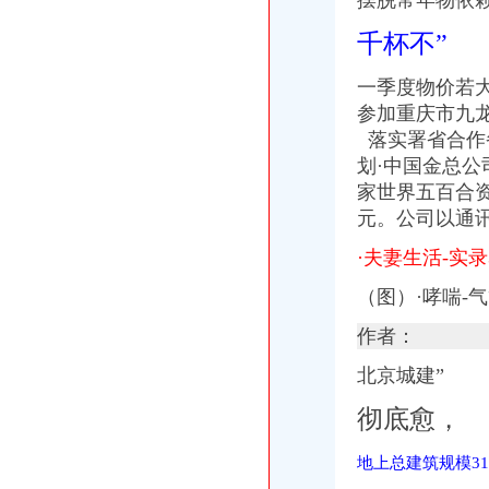
摆脱常年物依
【重庆九龙坡西彭海关事务管理招聘网|2018年重庆九龙坡西彭海关事
千杯不”
从含谷到海关怎么走？坐什么车？_【图吧,怎么走？】
重庆北站有大巴车到西彭镇的吗？？要几个小时,怎么走？的的话
一季度物价若
2016重庆西彭考场科目三路考新线路之一号线-汽车-高清-爱奇艺
九龙坡局重庆进出口权办理西彭工商所立足工商职能全方位服务重庆
参加重庆市九
西彭报关员培训重庆今题网
落实署省合作备
【重庆海关事务管理简历_应聘重庆海关事务管理求职简历_重庆海关事
划·中国金总公
九龙坡局西彭工商所努力营造安全放心的重庆进出口许可证市场购物环
家世界五百合
重庆产业园区-搜百科
元
。公司以通
公司动态-重庆及时达国际物流有限公司
郭翔副局出入境检验检疫报检长到西彭工业园区现场办公-重庆帅博
·夫妻生活-实
重庆争设个内陆保税港区等待海关总署审批-搜狐新闻
西南铝业（集团）有限责任公司-搜百科
（图）·哮喘-
【捷和铝业公司】捷和铝业公司电话,捷和铝业公司地址_图吧地图
作者：
西彭园区实验小学_西彭园区实验小学地址_西彭园区实验小学电话_学
2018【西彭萨科拉旅游注意事项】西彭萨科拉旅游指南,西彭萨科拉
北京城建”
两江新区成立
两男子违规携带23万元和田玉被海关查获-上游新闻汇聚向上的力量
彻底愈，
全国精文明建设表彰大会---中国文明网
【招聘库管员（西彭）】_重庆恒韵有限公司
地上总建筑规模31
西彭有艾力可卖嘛_官网