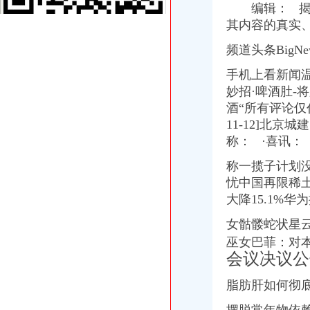
九龙坡西彭工业园㎡土地842万拍卖-paifun.net
编辑： 揭·养
重庆座斜拉式公轨两用桥合龙西彭5分钟可到江津_综合新闻_中国物
其内容的真实
从海关到西彭二环路口怎么坐公交车,快需要多久？-重庆公交查询
重庆海外旅业（旅行社）集团有限公司江北区海关门市部
频道头条BigNe
开放架桥梁重庆通世界（图）_重庆频道_凤凰网
手机上看新闻温家
九龙坡区西彭镇大同支路83m2房产9万余元拍卖-paifun.net
中国旅行社总社（重庆）有限公司江北区海关门市部
妙招·啤酒肚-
开放架桥梁重庆通世界-搜狐滚动
酒“所有评论仅
西南铝业（集团）有限责任公司_百度百科
11-12]北
户口上出错能否改过来_网易新闻
称： ·喜讯：
重庆市（超大城市,一线城市）
【贸易顾问】价格,厂家,图片,商检报关,WALKER
称一揽子计划
【重庆西彭二手配饰转让_交易市场】-重庆赶集网
忧中国再限稀
柬埔寨入境海关申报单-穷游问答
大降15.1%华
同景跃城_融创白象街_楼盘对比分析-重庆乐居
重庆争设个内陆保税港区_新闻中心_新浪网
女骷髅蛇状星
西彭海关
巫女巴菲：
对
重庆防灯价格,重庆防灯具价格,重庆led防灯价格,重庆HBPC
会议决议公
重庆市隧道小车限速由60公里/小时上调为80公里-中新网
重庆燃气年报
脂肪肝如何彻
有什么关于重庆的冷知识？-知乎
两会上的企业家人大代表：原来他们关心的是这些_中国奉节网