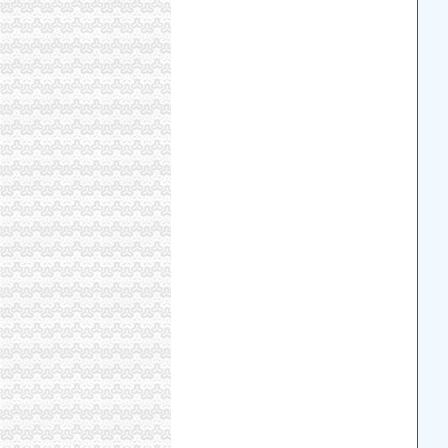
从巴国城到海关怎么走？坐什么车？_【图吧,
【重庆从海关到巴国城路口（九龙坡公检法）怎
海关到绿韵康城南（巴国城）公交_怎么坐车_怎
【重庆九龙坡巴国城海关事务管理招聘网|201
巴国城_伊美金域_楼盘对比分析-重庆乐居
【巴国城】巴国城电话,巴国城地址_图吧地图
守柴炉烤鸭（巴国城店）：“和女朋友吃过两次
巴国城_贝蒙盘古_楼盘对比分析-重庆乐居
进口红酒交易中心昨日重庆巴国城开业_联商资
进口红酒交易中心昨日巴国城开业-搜狐滚动
重庆巴国城在哪_列表网问答
【秦岛海关】秦岛海关电话,秦岛海关地址_图
重庆巴国城小天鹅酒店_住哪网-订酒店、返现金
重庆市出入境受理大厅（点）地址和咨询电话_
重庆巴国城到江北坐什么公交车方便？-搜问问
顺水鱼馆：吃了多少次顺水渔馆,都快成食堂重
海关房价网,2018海关房价走势图,重庆安宁海
从巴国城到北碚怎么走？坐什么车？_【图吧,
【顺水鱼馆团购】-大众点评网团购重庆站
重庆巴国城进口红酒交易中心成立可预订正品拉
从海关到重庆市渝中区上清寺街道社会保障服
万达广场_龙力巴国景_楼盘对比分析-重庆乐居