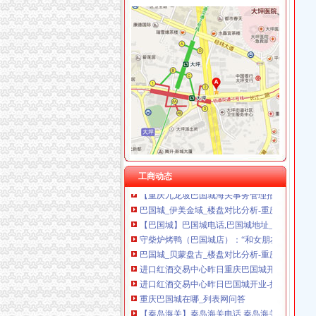
重庆奎颜尼商贸有限公司 渝中100万 （工商注
重庆尊博贸易有限公司 渝江 （工商注册）
巴国城海关
重庆市罗云科技有限公司 渝北 工商注册
【连云港100-300元二手电子数码-交换转让_
重庆展优科技有限公司 渝中3万 （工商注册）
重庆38个区（县）经济实力排行榜出炉,快来看
重庆盛旗投资咨询有限公司 渝中10万 （工商注
金科太海岸联排别墅总价250万-导购-重庆乐居
重庆灵娱科技有限公司 渝北3万 （工商注册）
重庆38个区县新GDP排行榜出炉,永川排名竟然
重庆尊盟财务管理有限公司 渝北10万 （工商注
重庆恒冠塑胶有限公司|新招聘信息—中国专业
重庆市冰岛科技发展有限公司 渝沙50万 （进出
从巴国城到海关怎么走？坐什么车？_【图吧,
【重庆从海关到巴国城路口（九龙坡公检法）怎
海关到绿韵康城南（巴国城）公交_怎么坐车_怎
【重庆九龙坡巴国城海关事务管理招聘网|201
工商动态
巴国城_伊美金域_楼盘对比分析-重庆乐居
【巴国城】巴国城电话,巴国城地址_图吧地图
守柴炉烤鸭（巴国城店）：“和女朋友吃过两次
巴国城_贝蒙盘古_楼盘对比分析-重庆乐居
进口红酒交易中心昨日重庆巴国城开业_联商资
进口红酒交易中心昨日巴国城开业-搜狐滚动
重庆巴国城在哪_列表网问答
【秦岛海关】秦岛海关电话,秦岛海关地址_图
重庆巴国城小天鹅酒店_住哪网-订酒店、返现金
重庆市出入境受理大厅（点）地址和咨询电话_