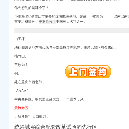
你先想到的是哪个字？
小南海“
以“
是重庆市主要的煤炭能源基地。穿戴、 被誉为“ ——巴南巴南面
重要组成部分，
美不胜收！
中国三大名猪之一。
山王坪、
地处四川盆地东南边缘与云贵高原过渡地带，旅游风景区有金佛山、
册）
楠竹山、
注册）
苗族为主，
册）
铜、
处在重庆市西北部，
册）
AAAA”
中央商务区、明代重臣吕大器、一年
四
季，风
册）
景旅游区
口权）
册）
。解放碑“
人口63万，
统筹城乡综合配套改革试验的先行区，
注册）