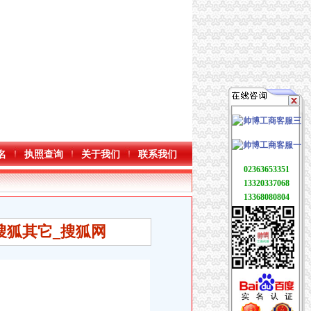
名
执照查询
关于我们
联系我们
02363653351
13320337068
13368080804
搜狐其它_搜狐网