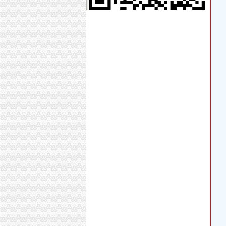
【重庆九龙坡巴国城海关事务管理招聘网|201
一个字形容各区县你更喜欢哪个？_搜狐其它_
七夕巴国城“穿越”回汉朝上演穿针乞巧抛绣球_ha
巴国城附近有木有去涪陵的,找的到路的,我十点
“喝”进口红酒九龙坡抢先建起专业市场(图)-搜
巴国城到肖家湾拓展大厦坐什么车能到_百度知
从海关到巴国城石生茶城怎么坐公交车,快需要
【58同城】巴国城线路板回收|巴国城电路板回
从海关到巴国城石生茶城怎么坐公交车,快需要
“喝”进口红酒九龙坡抢先建起专业市场——人民
快讯：“穿越”巴国城欢乐过“七夕”
巴国城到海关公交_怎么坐车_怎么走_要多久_
海关、工商联手组合拳“洋货”权益更有保障_网
重庆中国青年旅行社有限公司大渡口区巴国城
海关、工商联手组合拳“洋货”权益更有保障-综
巴国城海关
【连云港100-300元二手电子数码-交换转让_
重庆38个区（县）经济实力排行榜出炉,快来看
金科太海岸联排别墅总价250万-导购-重庆乐居
重庆38个区县新GDP排行榜出炉,永川排名竟然
重庆恒冠塑胶有限公司|新招聘信息—中国专业