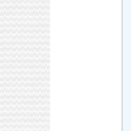
顺水鱼馆：大众点评定了位置.也没有迟到。重
【巴国城后门】巴国城后门电话,巴国城后门地
万事通_新浪新闻
库房出租_新浪新闻
【58同城】巴国城网络设备回收|巴国城路由器
巴国城到沙坪坝火车站站东路公交_怎么坐车_怎
巴国城到重庆江北新村.同创国际小学公交_怎么
中国银行股份有限公司重庆巴国城支行怎么样
六福老火锅（巴国城总店）的黄秧白好不好吃
2018全重庆通讯录!人手一份,一定用得上!赶紧收
【重庆巴国城二手自行车宝马转让_交易市场】
2018全重庆通讯录！收就完事了~_搜狐教育_
重庆长,偏远,空调公交线路帮忙推荐下撒
【重庆九龙坡巴国城海关事务管理招聘网|201
一个字形容各区县你更喜欢哪个？_搜狐其它_
七夕巴国城“穿越”回汉朝上演穿针乞巧抛绣球_ha
巴国城附近有木有去涪陵的,找的到路的,我十点
“喝”进口红酒九龙坡抢先建起专业市场(图)-搜
巴国城到肖家湾拓展大厦坐什么车能到_百度知
从海关到巴国城石生茶城怎么坐公交车,快需要
【58同城】巴国城线路板回收|巴国城电路板回