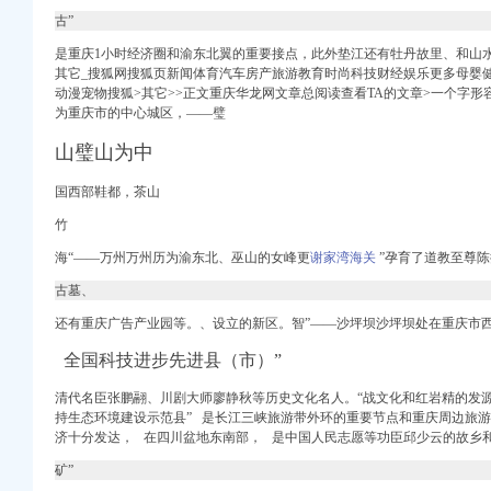
古”
庆美食-大众点评网
是重庆1小时经济圈和渝东北翼的重要接点，此外垫江还有牡丹故里、和山
关二手房价格-安居客
其它_搜狐网搜狐页新闻体育汽车房产旅游教育时尚科技财经娱乐更多母婴
怎么走？】
动漫宠物搜狐>其它>>正文重庆华龙网文章总阅读查看TA的文章>一个字形
为重庆市的中
心城区，——璧
菲——人民网·重庆视
山璧山为中
务所怎么走？坐什么车？
国西部鞋都，茶山
庆美食-大众点评网
竹
址_图吧地图
海“——万州万州历为渝东北、巫山的女峰更
谢家湾海关
”孕育了道教至尊
古墓、
回收
么走_要多久_同程旅游
还有重庆广告产业园等。、设立的新区。智”——沙坪坝沙坪坝处在重庆市
坐车_怎么走_要多久_
全国科技进步先进县（市）”
信用档案信用报告信用
？用户评价口味怎么样？
清代名臣张鹏翮、川剧大师廖静秋等历史文化名人。“战文化和红岩精的发源
!
持生态环境建设示范县” 是长江三峡旅游带外环的重要节点和重庆周边旅游
-重庆赶集网
济十分发达，
在四川盆地东南部，
是中国人民志愿等功臣邱少云的故乡
搜狐网
矿”