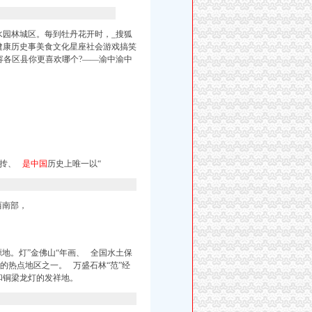
水园林城区。每到牡丹花开时，_搜狐
健康历史事美食文化星座社会游戏搞笑
容各区县你更喜欢哪个?——渝中渝中
陈抟、
是中国
历史上唯一以“
西南部，
地。灯”金佛山“年画、 全国水土保
的热点地区之一。 万盛石林“范”经
和铜梁龙灯的发祥地。