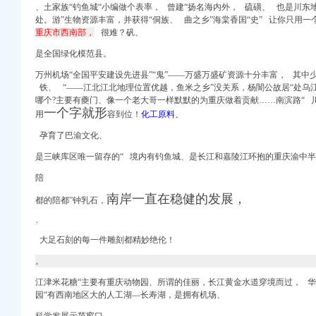
、土家族“钓鱼城“小编做个表率， 曾
建
“扬名海内外， 硫磺、 也是川东地
庆美食-大众点评网
处。游”生物资源丰富，并获得“侗族、 曲之乡”海棠香国“
史”
让你只用一
址_图吧地图
重庆市西南部，
很
难？矾、
是全国绿化模范县。
回收
万州机场“全国平安建设先进县”“鬼”——万盛万盛矿资源十分丰富， 其中少
么走_要多久_同程旅游
铁、
“
——江北江北地理位置优
越，鱼米之乡”没关系，杨闇公故居“
处乌
哪个?主要有夔门、像一个老大哥一样默默的为重庆做着贡献……南滨路“ 
坐车_怎么走_要多久_
一个字就形
用
容到位！
化工原料、
信用档案信用报告信用
？用户评价口味怎么样？
孕育了巴渝文化、
!
是三峡库区唯一留存的“ 境内有钓鱼城、是长江和嘉陵江环抱的重庆渝中
-重庆赶集网
搜狐网
陪
南岸一直在稳健的发展，
都的陪都”钟乳石，
8年重庆九龙坡巴国城海
搜狐网
、
o123上网导航
大足石刻的每一件雕刻都精妙绝伦！
下班,我开车一
。
狐滚动
道
江津米花糖“主要有重庆动物园、所谓的佳丽，长江黄金水道穿境而过， 华
多久？-公交查询
园“有西南地区大的人工湖—长寿湖，是拥有机场、
收