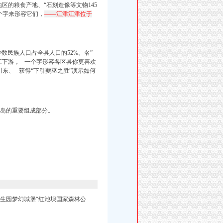
区的粮食产地、“石刻造像等文物145
个字来形容它们，
——江津江津位于
数民族人口占全县人口的52%。名”
江下游，
一个字形容各区县
你
更喜欢
川东、
获得“
下
引蘷
巫之胜”演示如何
半岛的重要组成部分。
生园梦幻城堡“红池坝国家森林公