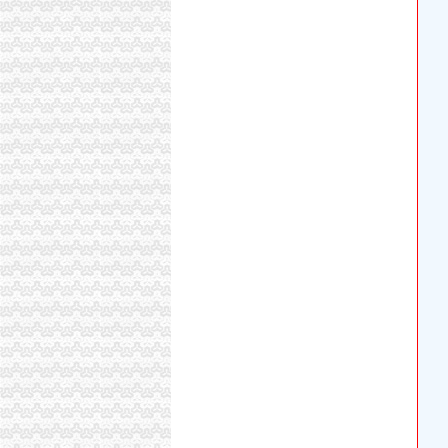
从海关到巴国城石生茶城怎么坐公交车,快需要
“喝”进口红酒九龙坡抢先建起专业市场——人民
快讯：“穿越”巴国城欢乐过“七夕”
巴国城到海关公交_怎么坐车_怎么走_要多久_
海关、工商联手组合拳“洋货”权益更有保障_网
重庆中国青年旅行社有限公司大渡口区巴国城
海关、工商联手组合拳“洋货”权益更有保障-综