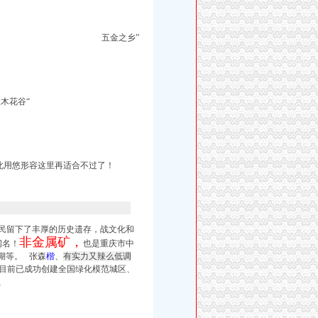
五金之乡”
木花谷“
此用悠形容这里再适合不过了！
民留下了丰厚的历史遗存，战文化和
非金属矿，
闻名！
也是重庆市中
湖等。 张森
楷
、
有实力又辣么低调
目前已成功创建全国绿化模范城区、
、