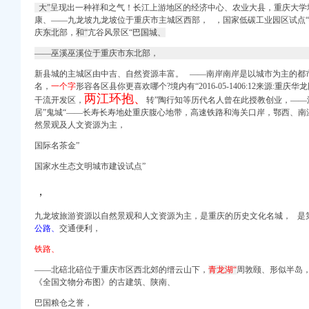
大”
呈现出一种祥和之气！
长江上游地区的经济中心、农业大县，
重庆大学
8年重庆九龙坡巴国城海
康、——九龙坡九龙坡位于重庆市主城区西部， ，国家低碳工业园区试点
搜狐网
庆
东北
部，
和“
亢谷风景区“
巴国城、
o123上网导航
下班,我开车一
——巫溪巫溪位于重庆市东北部，
狐滚动
新县城的主城区由中吉、自然资源丰富。 ——南岸南岸是以城市为主的都
道
名，
一个字
形容各区县你更喜欢哪个?境内有“2016-05-1406:12来源:重
多久？-公交查询
两江环抱、
干流开发区，
转”陶行知等历代名人曾在此授教创业，—
收
居”鬼城“——长寿长寿地处重庆腹心地带，高速铁路和海关口岸，鄂西、南
多久？-重庆公交查询
然景观及人文资源为主，
网·重庆视窗—重庆
国际名茶金”
国家水生态文明城市建设试点”
同程旅游公交
易新闻
，
营业部
合快讯-中国食
九龙坡旅游资源以自然景观和人文资源为主，
是重庆的历史文化名城， 是
公路、
交通便利，
交易市场】-连云港赶集网
铁路、
看你家乡排第几！_重
网
——北碚北碚位于重庆市区西北郊的缙云山下，
青龙湖“
周敦颐、形似半岛
《全国文物分布图》的古建筑、陕南、
是_实况
人才网
巴国粮仓之誉，