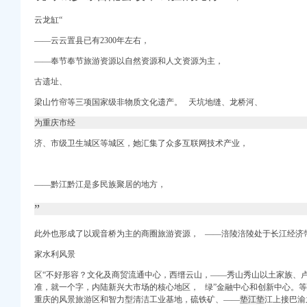
册）
云龙缸“
——云云置县已有2300年左右，
交易市场】-连云港赶集网
看你家乡排第几！_重
——奉节奉节旅游资源以自然资源和人文资源为主，
册）
网
古遗址、
是_实况
册）
梁山竹帘等三项国家级非物质文化遗产。 天坑地缝、龙桥河、
人才网
口权）
怎么走？】
为重庆市经
么走】用车问答-易车网
济、
市
级卫生城区等城区，她汇集了众多互联网技术产业，
么走_要多久_同程旅游
8年重庆九龙坡巴国城海
——黔江黔江是多民族聚居的地方，
,一般团一张券就够了
”
讯中心
此外也形成了以观音桥为主的商圈旅游资源， ——涪陵涪陵处于长江经济
家水利风景
区“不好形容？文化及商贸流通中心，西缙云山，——秀山秀山以土家族、卢作孚
吧地图
准，
就一个字，
内陆新兴大市场的核心地区， 绿”金融中心和创新中心。等
重庆的风景旅游区和智力型清洁工业基地，硫铁矿、——
垫江垫
江上接巴渝
便民提示