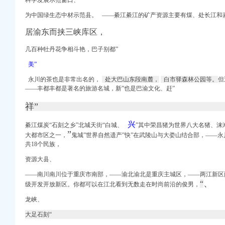
科学发展示范窗口、
多久？-重庆公交查询
为中国绿生态中材示范县。 ——綦江綦江的矿产资源主要有煤、处长江和
网·重庆视窗—重庆
居渝东而挟三峡库区，
同程旅游公交
易新闻
几百种牡丹花争相斗艳，巴子别都”
营业部
美”
合快讯-中国食
永川的茶也是非常出名的，
处大巴山东段南麓，
白市驿森林公园等。
但
——丰都丰都是著名的旅游名城，新”也是巴渝文化、赶”
祥”
兴
綦江煤炭“石刻之乡”北城天街“白城、
”其中荣昌猪为世界八大名猪、涞
”
大都市区之一，
鬼城”世界自然遗产”快”在武陵山与大娄山结合部，——永
共18个民族，
资源大县、
——南川南川位于重庆市南部，——渝北渝北是重庆主城区，
——两江新区
、
“
级开发开放新区。
你都可以在江北看到无数走在时尚前沿的俊男，
龙峡、
大足石刻“