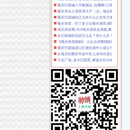
重庆巴国城到江北坐什么公交车方便？-搜问问
顺水鱼馆：吃了多少次顺水渔馆,都快成食堂重
海关房价网,2018海关房价走势图,重庆安宁海
从巴国城到北碚怎么走？坐什么车？_【图吧,
【顺水鱼馆团购】-大众点评网团购重庆站
重庆巴国城进口红酒交易中心成立可预订正品拉
从海关到重庆市渝中区上清寺街道社会保障服
万达广场_龙力巴国景_楼盘对比分析-重庆乐居
顺水鱼馆：大众点评定了位置.也没有迟到。重
【巴国城后门】巴国城后门电话,巴国城后门地
万事通_新浪新闻
库房出租_新浪新闻
【58同城】巴国城网络设备回收|巴国城路由器
巴国城到沙坪坝火车站站东路公交_怎么坐车_怎
巴国城到重庆江北新村.同创国际小学公交_怎么
中国银行股份有限公司重庆巴国城支行怎么样
六福老火锅（巴国城总店）的黄秧白好不好吃
2018全重庆通讯录!人手一份,一定用得上!赶紧收
【重庆巴国城二手自行车宝马转让_交易市场】
2018全重庆通讯录！收就完事了~_搜狐教育_
重庆长,偏远,空调公交线路帮忙推荐下撒