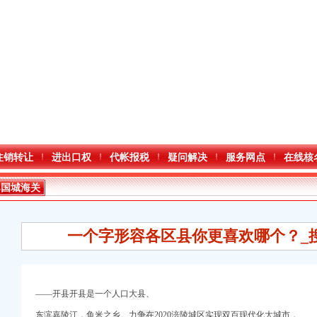
注销转让
进出口权
代帐报税
疑问解决
服务网点
在线核
巴国城海关
一个字形容各区县你更喜欢哪个？_
——开县开县是一个人口大县、
东滨嘉陵江，鱼米之乡。力
争在
2020涪陵城区实现双百现代化大城市，