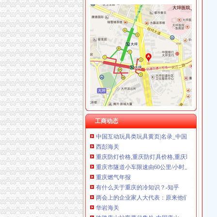
重庆尊博贸易有限公司 渝江 （工商注册）
金凤
重庆市罗云科技有限公司 渝北 工商注册
金凤街_成都金凤街_本地宝成都公交网
重庆展优科技有限公司 渝中3万 （工商注册）
【】金凤征网_金凤征找对象_金凤征吧_珍爱网
重庆盛旗投资咨询有限公司 渝中10万 （工商注
【】金凤找富婆_金凤富婆_金凤会_珍爱网
重庆灵娱科技有限公司 渝北3万 （工商注册）
金凤股份_行资讯_新三板_新浪财经_新浪网
重庆尊盟财务管理有限公司 渝北10万 （工商注
大家来关注一下金凤科技的这个行！！！！！_
重庆市冰岛科技发展有限公司 渝沙50万 （进出
渝州路海关
重庆车辆购置税在哪里缴-答案来了-车务代办-
【齐齐火锅（北城天街店）】地址,电话,团购,订
重庆永不落幕的315维权直通车_频道_凤凰网
【图】去年四川重庆游_速腾论坛_汽车之家论
工商动态
中国互动玩具类玩具黄页|名录_中国互动玩具类
西彭海关
重庆防灯价格,重庆防灯具价格,重庆led防灯价格,
重庆市隧道小车限速由60公里/小时上调为80公
重庆燃气年报
有什么关于重庆的冷知识？-知乎
两会上的企业家人大代表：原来他们关心的是这
华岩海关
铁路唐山站客票代售处-中国唐山