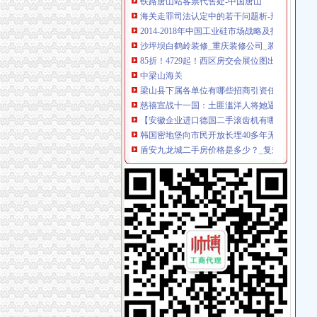
海关走罪司法认定中的若干问题析-刑事论文
2014-2018年中国工业硅市场战略及投资分析报
沙坪坝白鹤岭装修_重庆装修公司_装修案例
85折！4729起！西区房交会展位图出炉先预热
中梁山海关
梁山县下属各单位有哪些招商引资任务-梁山县
慈禧宣战十一国：土匪滥洋人将她逼上梁山_网
【安徽企业进口德国二手滚齿机有哪些监管条件
韩国密地堡向市民开放长埋40多年无任何记录_
盾安九龙城二手房价格是多少？_复式问答-一
杨家坪海关
重庆海关>重庆海关
重庆巨泰资产管理有限公司
【销售代表（江北）招聘】可口可乐（重庆）
诚聘主城送货司机（入职购买五险一金）-渝北
豪爵养生会所电话,地址,营业时间（图）-重庆
谢家湾海关
谢家湾立交改造完工70%预计10月正式投用-土
谢家湾立交改造月底通车-房产新闻-重庆搜狐焦
谢家湾街道办事处搬迁公告_全搜九龙坡网
重庆谢家湾房产网,重庆谢家湾楼盘,2018年谢家
【重庆谢家湾商铺】-乐居重庆二手房