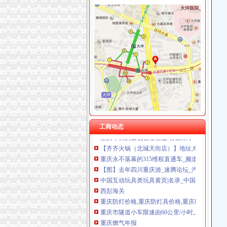
金凤
金凤街_成都金凤街_本地宝成都公交网
【】金凤征网_金凤征找对象_金凤征吧_珍爱网
【】金凤找富婆_金凤富婆_金凤会_珍爱网
金凤股份_行资讯_新三板_新浪财经_新浪网
大家来关注一下金凤科技的这个行！！！！！_
渝州路海关
工商动态
重庆车辆购置税在哪里缴-答案来了-车务代办-
【齐齐火锅（北城天街店）】地址,电话,团购,订
重庆永不落幕的315维权直通车_频道_凤凰网
【图】去年四川重庆游_速腾论坛_汽车之家论
中国互动玩具类玩具黄页|名录_中国互动玩具类
西彭海关
重庆防灯价格,重庆防灯具价格,重庆led防灯价格,
重庆市隧道小车限速由60公里/小时上调为80公
重庆燃气年报
有什么关于重庆的冷知识？-知乎