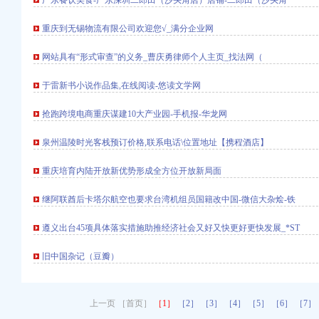
广东餐饮美食-广东深圳二郎田（沙头角店）店铺-二郎田（沙头角
些_中国奉节网
重庆到无锡物流有限公司欢迎您√_满分企业网
网站具有“形式审查”的义务_曹庆勇律师个人主页_找法网（
告_中商报网
于雷新书小说作品集,在线阅读-悠读文学网
！-重庆新房网-房天下
抢跑跨境电商重庆谋建10大产业园-手机报-华龙网
招商网-中国招商引资信
泉州温陵时光客栈预订价格,联系电话\位置地址【携程酒店】
易新闻中心
海关如何审价】价格_
重庆培育内陆开放新优势形成全方位开放新局面
五河教育网
起装修问答
继阿联酋后卡塔尔航空也要求台湾机组员国籍改中国-微信大杂烩-铁
遵义出台45项具体落实措施助推经济社会又好又快更好更快发展_*ST
饮料有限公司新招聘信
旧中国杂记（豆瓣）
司机|重庆酷易搜
杨家坪温泉洗浴-百度
上一页 ［首页］
［1］
［2］
［3］
［4］
［5］
［6］
［7］
地-重庆乐居网