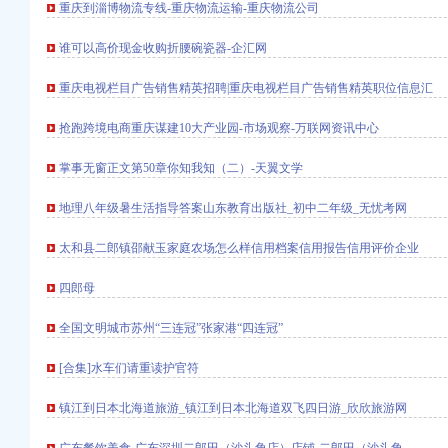
重庆到淄博物流专线-重庆物流运输-重庆物流公司
谁可以高价现金收购折腰碗瓷器-企汇网
重庆电视栏目广告销售精英招聘|重庆电视栏目广告销售精英职位信息汇
抢跑跨境电商重庆谋建10大产业园-市场观察-万联网资讯中心
掌事无窗正文第50章你知我知（二）-天翼文学
地理八年级暑生活指导答案山东教育出版社_初中二年级_无忧考网
百度知道
太和县二郎镇邵献玉家庭农场怎么样信用档案信用报告信用评价企业
重庆风行天下车友社区
餐,营业时间-重
四郎母
坛
全国文明城市苏州“三连冠”张家港“四连冠”
玩具公司|厂家-八方资
[合集]水车们请重读护官符
重庆HBPC
里-中新网
镇江到日本北海道旅游_镇江到日本北海道双飞四日游_欣欣旅游网