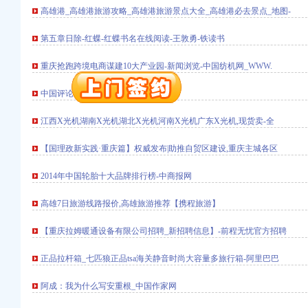
高雄港_高雄港旅游攻略_高雄港旅游景点大全_高雄港必去景点_地图-
注册）
册）
第五章日除-红蝶-红蝶书名在线阅读-王敦勇-铁读书
重庆抢跑跨境电商谋建10大产业园-新闻浏览-中国纺机网_WWW.
中国评论新闻
册）
江西X光机湖南X光机湖北X光机河南X光机广东X光机,现货卖-全
册）
口权）
【国理政新实践·重庆篇】权威发布|助推自贸区建设,重庆主城各区
册）
2014年中国轮胎十大品牌排行榜-中商报网
注册）
册）
高雄7日旅游线路报价,高雄旅游推荐【携程旅游】
【重庆拉姆暖通设备有限公司招聘_新招聘信息】-前程无忧官方招聘
册）
正品拉杆箱_七匹狼正品tsa海关静音时尚大容量多旅行箱-阿里巴巴
册）
阿成：我为什么写安重根_中国作家网
口权）