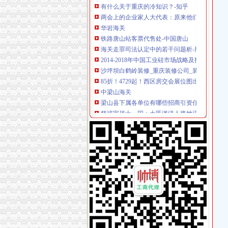
两会上的企业家人大代表：原来他们关心的是这
华岩海关
铁路唐山站客票代售处-中国唐山
海关走罪司法认定中的若干问题析-刑事论文
2014-2018年中国工业硅市场战略及投资分析报
沙坪坝白鹤岭装修_重庆装修公司_装修案例
85折！4729起！西区房交会展位图出炉先预热
中梁山海关
梁山县下属各单位有哪些招商引资任务-梁山县
慈禧宣战十一国：土匪滥洋人将她逼上梁山_网
【安徽企业进口德国二手滚齿机有哪些监管条件
韩国密地堡向市民开放长埋40多年无任何记录_
盾安九龙城二手房价格是多少？_复式问答-一
杨家坪海关
重庆海关>重庆海关
重庆巨泰资产管理有限公司
【销售代表（江北）招聘】可口可乐（重庆）
诚聘主城送货司机（入职购买五险一金）-渝北
豪爵养生会所电话,地址,营业时间（图）-重庆
谢家湾海关
谢家湾立交改造完工70%预计10月正式投用-土