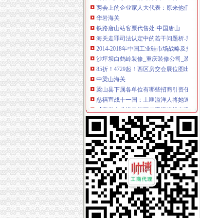
华岩海关
铁路唐山站客票代售处-中国唐山
海关走罪司法认定中的若干问题析-刑事论文
2014-2018年中国工业硅市场战略及投资分析报
沙坪坝白鹤岭装修_重庆装修公司_装修案例
85折！4729起！西区房交会展位图出炉先预热
中梁山海关
梁山县下属各单位有哪些招商引资任务-梁山县
慈禧宣战十一国：土匪滥洋人将她逼上梁山_网
【安徽企业进口德国二手滚齿机有哪些监管条件
韩国密地堡向市民开放长埋40多年无任何记录_
盾安九龙城二手房价格是多少？_复式问答-一
杨家坪海关
重庆海关>重庆海关
重庆巨泰资产管理有限公司
【销售代表（江北）招聘】可口可乐（重庆）
豪爵养生会所电话,地址,营业时间（图）-重庆
杨家坪娱乐城_官方网址！>>>杨家坪娱乐城_【
谢家湾海关
谢家湾立交改造完工70%预计10月正式投用-土
谢家湾立交改造月底通车-房产新闻-重庆搜狐焦