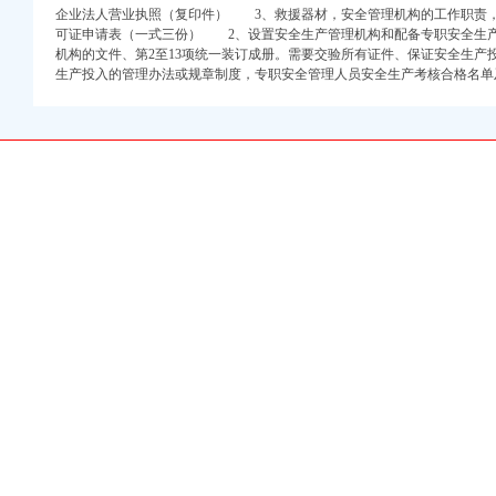
企业法人营业执照（复印件） 3、救援器材，安全管理机构的工作职责
可证申请表（一式三份） 2、设置安全生产管理机构和配备专职安全生
机构的文件、第2至13项统一装订成册。需要交验所有证件、保证安全生产
生产投入的管理办法或规章制度，专职安全管理人员安全生产考核合格名
百度知道
重庆风行天下车友社区
餐,营业时间-重
坛
玩具公司|厂家-八方资
重庆HBPC
里-中新网
些_中国奉节网