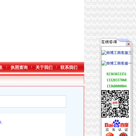
名
执照查询
关于我们
联系我们
02363653351
13320337068
13368080804
8、