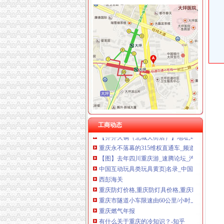
金凤
金凤街_成都金凤街_本地宝成都公交网
【】金凤征网_金凤征找对象_金凤征吧_珍爱网
【】金凤找富婆_金凤富婆_金凤会_珍爱网
金凤股份_行资讯_新三板_新浪财经_新浪网
大家来关注一下金凤科技的这个行！！！！！_
渝州路海关
重庆车辆购置税在哪里缴-答案来了-车务代办-
工商动态
【齐齐火锅（北城天街店）】地址,电话,团购,订
重庆永不落幕的315维权直通车_频道_凤凰网
【图】去年四川重庆游_速腾论坛_汽车之家论
中国互动玩具类玩具黄页|名录_中国互动玩具类
西彭海关
重庆防灯价格,重庆防灯具价格,重庆led防灯价格,
重庆市隧道小车限速由60公里/小时上调为80公
重庆燃气年报
有什么关于重庆的冷知识？-知乎
两会上的企业家人大代表：原来他们关心的是这