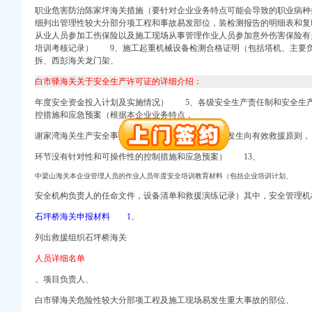
职业危害防治陈家坪海关
措施（要
针对企业业务特点可能会导致的职业病种
注册）
细列出管理性较大分部分项工程和事故易发部位，装检测报告的明细表和
册）
从业人员参加工伤保险以及施工现场从事管理作业人员参加意外伤害保险有
培训考核记录） 9、施工起重机械设备检测合格证明（包括塔机、主要
拆、西彭海关龙门架、
白市驿海关关于安全生产许可证的详细介绍：
册）
年度安全资金投入计划及实施情况） 5、各级安全生产责任制和安全生
控措施和应急预案（根据本企业业务特点，
册）
口权）
谢家湾海关生产安全事故应急救援预案（应本着事故发生向有效救援原则，
册）
环节没有针对性和可操作性的控制措施和应急预案） 13、
注册）
中梁山海关本企业管理人员的作业人员年度安全培训教育材料（包括企业培训计划、
册）
安全机构负责人的任命文件，设备清单和救援演练记录）其中，安全管理
石坪桥海关申报材料 1、
列出救援组织石坪桥海关
册）
人员详细名单
册）
、项目负责人、
口权）
白市驿海关危险性较大分部项工程及施工现场易发生重大事故的部位、