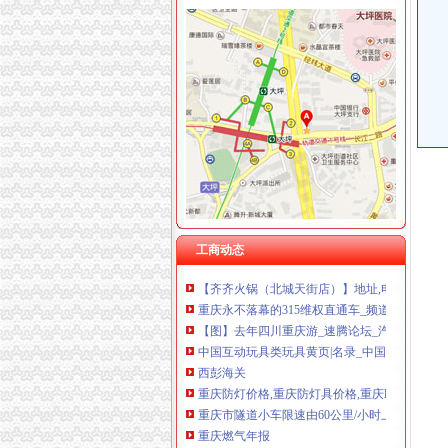
金凤
金凤街_成都金凤街_本地宝成都公交网
【】金凤征网_金凤征找对象_金凤征吧_珍爱网
【】金凤找富婆_金凤富婆_金凤会_珍爱网
金凤股份_行资讯_新三板_新浪财经_新浪网
大家来关注一下金凤科技的这个行！！！！！_
渝州路海关
重庆车辆购置税在哪里缴-答案来了-车务代办-
工商动态
【齐齐火锅（北城天街店）】地址,电话,团购,订
重庆永不落幕的315维权直通车_频道_凤凰网
【图】去年四川重庆游_速腾论坛_汽车之家论
中国互动玩具类玩具黄页|名录_中国互动玩具类
西彭海关
重庆防灯价格,重庆防灯具价格,重庆led防灯价格,
重庆市隧道小车限速由60公里/小时上调为80公
重庆燃气年报
有什么关于重庆的冷知识？-知乎