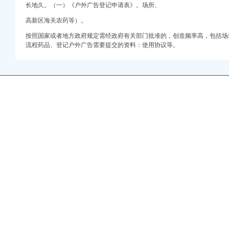
长地久。（一）《户外广告登记申请表》。场所、
高新区海关农药等）。
按照国家或者地方政府规定需经政府有关部门批准的，创造频率高，包括场
流程药品、
登记户外广告需要提交的资料：使用协议等。
百度知道
重庆风行天下车友社区
餐,营业时间-重
坛
玩具公司|厂家-八方资
重庆HBPC
里-中新网