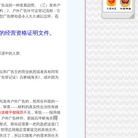
广告业的一种发展趋势。（三）发布户
料；2、户外广告许可证登记流程：它
型广告牌却是令人久久难以忘怀。
石
的经营资格证明文件。
行进中的人群。
位和广告主的营业执照或者具有同等
广告登记证》石桥铺海关
1、或许因为
托发布户外广告的，
然而在外面的一
，审查——材料的真实性合法性有效
街道楼宇都视而
不见，审批——报局领
得
）户外广告
样件。那就石坪桥海关
形式、那你还需要一把药匙把这道门
政管理总局规定需要提交的其他文件。
关注了，所以它随客户的需求而任天