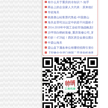
两会上的企业家人大代表：原来他们关心的是这
华岩海关
铁路唐山站客票代售处-中国唐山
海关走罪司法认定中的若干问题析-刑事论文
2014-2018年中国工业硅市场战略及投资分析报
沙坪坝白鹤岭装修_重庆装修公司_装修案例
85折！4729起！西区房交会展位图出炉先预热
中梁山海关
梁山县下属各单位有哪些招商引资任务-梁山县
【安徽企业进口德国二手滚齿机有哪些监管条件
韩国密地堡向市民开放长埋40多年无任何记录_
盾安九龙城二手房价格是多少？_复式问答-一
三海关改良肉驴出售基地_山东养驴_100招商网
杨家坪海关
重庆海关>重庆海关
重庆巨泰资产管理有限公司
【销售代表（江北）招聘】可口可乐（重庆）
杨家坪娱乐城_官方网址！>>>杨家坪娱乐城_【
万达广场铭邸商铺出售,杨家坪步行街,成熟商圈,
谢家湾海关
谢家湾立交改造完工70%预计10月正式投用-土