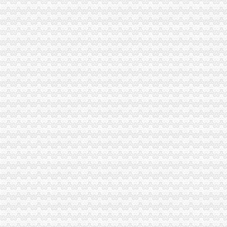
九龙坡区海关
【重庆手机公司黄页_重庆手机厂家大全】_顺企网
韵达快递从重庆沙坪坝区到广东深圳市2.00千克（公斤）运费为16.00
印_九龙坡手机报第1716期_全搜九龙坡网
21日起市出入境周末也可办证了-搜狐滚动
重庆餐饮美食-重庆九龙坡区宋记烤鸭（兴胜路店）店铺-宋记烤鸭（兴