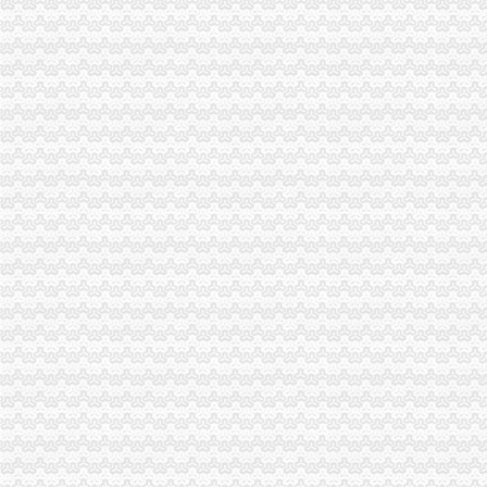
重庆38个区县新GDP排行榜出炉,永川排名竟然是_实况
重庆恒冠塑胶有限公司|新招聘信息—中国专业人才网
重庆龙头寺火车北站[汽车站]_龙头寺火车北站[汽车站]公交_经过龙头寺
高新区海关
部门预决算-西安高新技术产业开发区门户网站
天津高新区：宣讲海关企业信用管理政策_信用工作_BCP中国商务信
高新区纳税人学校海关完税凭证“先比对后扣”专题辅导会满意度
中华人民共和国海关对国家高新技术产业开发区进出口货物的管理办法
《西安海关高新区职工宿舍维修项目》竞价谈判公告_中国招标网_陕西
九龙坡区海关流程
海南专线重庆到东方物流公司货运专线_物流专线供货价_物流专线厂家
天天向上物流实战团的微博_微博
重庆旅游推荐“重庆市内印象一日游”{电话预约-上车付款}
汽车继承过户流程是什么,需要什么手续？--在线法律咨询|律师365(
重庆市司法局关于2016年国家司法公告-司法-吧
重庆海关
重庆海关查获上亿元跨中越边境冻品大案
2012国家公务员面试公告：重庆海关_华图网校
重庆海关：推进渝新欧国际邮包运输方便市民海淘-房产新闻-重庆搜狐
2016国考重庆海关拟录公示-公务员复习辅导-文都网校
重庆海关如何_公务员_天涯论坛_天涯社区