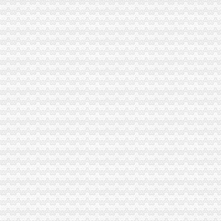
二郎海关
柳市到潍坊直达汽车柳市客运
权威发布|助推自贸区建设,重庆主城各区大招频出_新闻中心_中国网
上半年重庆经济社会发展亮点频显——人民网·重庆视窗—重庆权威新
小松挖机橡胶履带批发市场_小松挖机橡胶履带买卖价格_勤加缘网
广东餐饮美食-广东深圳二郎田（沙头角店）-二郎田（沙头角店）
陈家坪海关
看清楚了主城149个公交车站改名-搜狐滚动
2013年中国重庆渝洽会-国际汽车摩托车及零部件展览会-展会网-中国设
是重庆口腔黏膜总院吗？在重庆听说有个看口泰国代孕成功率@100%
直径_标签_网易财经
陈家坪汽车站到南坪中学怎么坐车？_大专_院校排名
白市驿海关
无标题
重庆悠久的历史-论坛里面都来学习一下哈。-重庆社区
重庆,璧山县快递电话、网点地址及派送范围-易查138
谁知道重庆田花卉市场在哪里？_庭院/花园装修|一起网装修
重庆个冷链物流保税仓通过海关验收-直击招商_贵州招商网
巴国城海关
重庆38个区（县）经济实力排行榜出炉,快来看看你家乡排第几！_重
金科太海岸联排别墅总价250万-导购-重庆乐居网