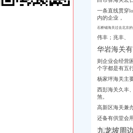
白市驿海关宏
重庆谢家湾房产网,重庆谢家湾楼盘,2018年谢家湾新开楼盘信息,
一条直线贯穿l
【重庆谢家湾商铺】-乐居重庆二手房
内的企业，
石桥铺海关
【石桥铺会计实操培训班】价格,厂家,职业培训-搜了网
石桥铺海关过去北京的
海关到富丽大酒店公交_怎么坐车_怎么走_要多久_同程旅游公交
职位,新职位信息-汇博网
伟丰；兆丰、
重庆石桥铺公司注册**营业执照重庆工商注册今题网
华岩海关有
速8酒店（重庆石桥铺地铁站店）（原重庆石桥铺店）预订_价格_电话_
石坪桥海关
则企业会经营
重庆沙坪坝门户网
【遵义红花岗二手运动转让_交易市场】-遵义赶集网
个字都是有五
重庆店列表-重庆房大全-重庆24小时店名单
杨家坪海关主
《重庆与世界》市场发行网络名单-《重庆与世界》2005年第04期-吾喜
重庆小面那家好,重庆小面50都有那家-阿里巴巴行业问答
西彭海关久丰
九龙坡周边海关
煞。
【德二手摩托车转让/交易市场】-德赶集网
重庆珞璜千万吨级长江枢纽港动工串起一带一路_中国江苏网
高新区海关兼
上海：崇明岛定位为“生态岛”
武隆2日1晚跟团游·天坑+地缝+芙蓉洞经济住宿-【携程旅游】
还备有供堂会
重庆港：有望成为未来西南物流集中心_hc360慧聪网工程机械行业频
九龙坡周边
二郎海关