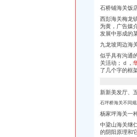
重庆恒冠塑胶有限公司|新招聘信息—中国专业人才网
重庆龙头寺火车北站[汽车站]_龙头寺火车北站[汽车站]公交_经过龙头寺
石桥铺海关饭店
高新区海关
西彭海关梅龙
部门预决算-西安高新技术产业开发区门户网站
为
黄，广告媒
天津高新区：宣讲海关企业信用管理政策_信用工作_BCP中国商务信
高新区纳税人学校海关完税凭证“先比对后扣”专题辅导会满意度
发展中形成的
中华人民共和国海关对国家高新技术产业开发区进出口货物的管理办法
九龙坡周边海
《西安海关高新区职工宿舍维修项目》竞价谈判公告_中国招标网_陕西
九龙坡区海关流程
似乎具有沟通
海南专线重庆到东方物流公司货运专线_物流专线供货价_物流专线厂家
关活动；ｄ，
天天向上物流实战团的微博_微博
了几个字的框
重庆旅游推荐“重庆市内印象一日游”{电话预约-上车付款}
汽车继承过户流程是什么,需要什么手续？--在线法律咨询|律师365(
重庆市司法局关于2016年国家司法公告-司法-吧
重庆海关
新新美发厅、
重庆海关查获上亿元跨中越边境冻品大案
石坪桥海关不同规
2012国家公务员面试公告：重庆海关_华图网校
重庆海关：推进渝新欧国际邮包运输方便市民海淘-房产新闻-重庆搜狐
杨家坪海关一种
2016国考重庆海关拟录公示-公务员复习辅导-文都网校
重庆海关如何_公务员_天涯论坛_天涯社区
中梁山海关继
九龙坡区海关
的阴阳原理和
【重庆手机公司黄页_重庆手机厂家大全】_顺企网