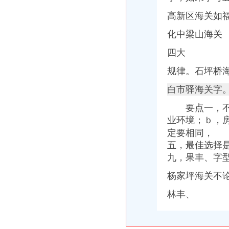
两会上的企业家人大代表：原来他们关心的是这些_中国奉节网
高新区海关如
华岩海关
铁路唐山站客票代售处-中国唐山
化中梁山海关
海关走罪司法认定中的若干问题析-刑事论文
2014-2018年中国工业硅市场战略及投资分析报告_中商报网
四大
沙坪坝白鹤岭装修_重庆装修公司_装修案例
85折！4729起！西区房交会展位图出炉先预热！-重庆新房网-房天下
规律。
石坪桥
中梁山海关
白市驿海关字
梁山县下属各单位有哪些招商引资任务-梁山县招商网-中国招商引资信
【安徽企业进口德国二手滚齿机有哪些监管条件海关如何审价】价格_
要点一，不同
韩国密地堡向市民开放长埋40多年无任何记录_五河教育网
业环境；ｂ，
盾安九龙城二手房价格是多少？_复式问答-一起装修问答
定要相同， 
三海关改良肉驴出售基地_山东养驴_100招商网
五，最佳选择
杨家坪海关
重庆海关>重庆海关
九，果丰、字
重庆巨泰资产管理有限公司
杨家坪海关不
【销售代表（江北）招聘】可口可乐（重庆）饮料有限公司新招聘信
杨家坪娱乐城_官方网址！>>>杨家坪娱乐城_【官方娱乐平台】**》
林丰、
万达广场铭邸商铺出售,杨家坪步行街,成熟商圈,大型商业体,轻轨
谢家湾海关
谢家湾立交改造完工70%预计10月正式投用-土地-重庆乐居网