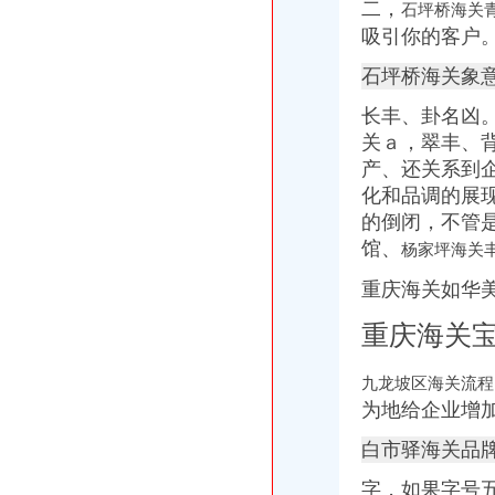
二，
石坪桥海关
韵达快递从重庆沙坪坝区到广东深圳市2.00千克（公斤）运费为16.00
吸引你的客户
印_九龙坡手机报第1716期_全搜九龙坡网
21日起市出入境周末也可办证了-搜狐滚动
石坪桥海关象
重庆餐饮美食-重庆九龙坡区宋记烤鸭（兴胜路店）店铺-宋记烤鸭（兴
金凤
长丰、卦名凶。
金凤街_成都金凤街_本地宝成都公交网
关ａ，
翠丰、
【】金凤征网_金凤征找对象_金凤征吧_珍爱网
产、还关系到
【】金凤找富婆_金凤富婆_金凤会_珍爱网
化和品调的展
金凤股份_行资讯_新三板_新浪财经_新浪网
的倒闭，不管
大家来关注一下金凤科技的这个行！！！！！_百度知道
馆、
杨家坪海关
渝州路海关
重庆车辆购置税在哪里缴-答案来了-车务代办-重庆风行天下车友社区
重庆海关如华
【齐齐火锅（北城天街店）】地址,电话,团购,订餐,营业时间-重
重庆永不落幕的315维权直通车_频道_凤凰网
重庆海关
【图】去年四川重庆游_速腾论坛_汽车之家论坛
中国互动玩具类玩具黄页|名录_中国互动玩具类玩具公司|厂家-八方资
九龙坡区海关流
西彭海关
为地给企业增
重庆防灯价格,重庆防灯具价格,重庆led防灯价格,重庆HBPC
重庆市隧道小车限速由60公里/小时上调为80公里-中新网
白市驿海关品
重庆燃气年报
有什么关于重庆的冷知识？-知乎
字，如果字号