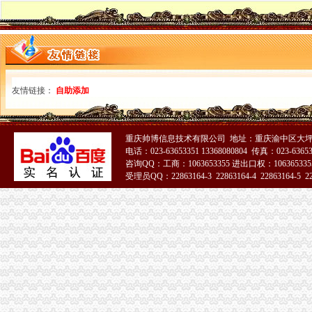
谢家湾立交改造月底通车-房产新闻-重庆搜狐焦点网
谢家湾街道办事处搬迁公告_全搜九龙坡网
重庆谢家湾房产网,重庆谢家湾楼盘,2018年谢家湾新开楼盘信息,
【重庆谢家湾商铺】-乐居重庆二手房
石桥铺海关
【石桥铺会计实操培训班】价格,厂家,职业培训-搜了网
海关到富丽大酒店公交_怎么坐车_怎么走_要多久_同程旅游公交
友情链接：
自助添加
职位,新职位信息-汇博网
重庆石桥铺公司注册**营业执照重庆工商注册今题网
速8酒店（重庆石桥铺地铁站店）（原重庆石桥铺店）预订_价格_电话_
重庆帅博信息技术有限公司 地址：重庆渝中区大坪
石坪桥海关
电话：023-63653351 13368080804 传真：023-6365
重庆沙坪坝门户网
咨询QQ：工商：1063653355 进出口权：1063653355
受理员QQ：22863164-3 22863164-4 22863164-5 228
【遵义红花岗二手运动转让_交易市场】-遵义赶集网
重庆店列表-重庆房大全-重庆24小时店名单
51La
《重庆与世界》市场发行网络名单-《重庆与世界》2005年第04期-吾喜
重庆小面那家好,重庆小面50都有那家-阿里巴巴行业问答
九龙坡周边海关
【德二手摩托车转让/交易市场】-德赶集网
重庆珞璜千万吨级长江枢纽港动工串起一带一路_中国江苏网
上海：崇明岛定位为“生态岛”
武隆2日1晚跟团游·天坑+地缝+芙蓉洞经济住宿-【携程旅游】
重庆港：有望成为未来西南物流集中心_hc360慧聪网工程机械行业频