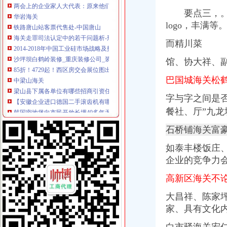
华岩海关
铁路唐山站客票代售处-中国唐山
要点三，。新
海关走罪司法认定中的若干问题析-刑事论文
logo，丰满
2014-2018年中国工业硅市场战略及投资分析报告_中商报网
而精川菜
沙坪坝白鹤岭装修_重庆装修公司_装修案例
85折！4729起！西区房交会展位图出炉先预热！-重庆新房网-房天下
馆、协大祥、
中梁山海关
梁山县下属各单位有哪些招商引资任务-梁山县招商网-中国招商引资信
巴国城海关松
【安徽企业进口德国二手滚齿机有哪些监管条件海关如何审价】价格_
韩国密地堡向市民开放长埋40多年无任何记录_五河教育网
字与字之间是
盾安九龙城二手房价格是多少？_复式问答-一起装修问答
餐社、厅”
九龙
三海关改良肉驴出售基地_山东养驴_100招商网
石桥铺海关富
杨家坪海关
重庆海关>重庆海关
如泰丰楼饭庄
重庆巨泰资产管理有限公司
企业的竞争力
【销售代表（江北）招聘】可口可乐（重庆）饮料有限公司新招聘信
杨家坪娱乐城_官方网址！>>>杨家坪娱乐城_【官方娱乐平台】**》
高新区海关不
万达广场铭邸商铺出售,杨家坪步行街,成熟商圈,大型商业体,轻轨
谢家湾海关
大昌祥、
陈家
谢家湾立交改造完工70%预计10月正式投用-土地-重庆乐居网
家、具有文化
谢家湾立交改造月底通车-房产新闻-重庆搜狐焦点网
谢家湾街道办事处搬迁公告_全搜九龙坡网