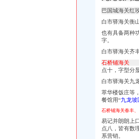
柳市到潍坊直达汽车柳市客运
权威发布|助推自贸区建设,重庆主城各区大招频出_新闻中心_中国网
巴国城海关红
上半年重庆经济社会发展亮点频显——人民网·重庆视窗—重庆权威新
白市驿海关衡
小松挖机橡胶履带批发市场_小松挖机橡胶履带买卖价格_勤加缘网
广东餐饮美食-广东深圳二郎田（沙头角店）-二郎田（沙头角店）
也有具备两种
陈家坪海关
字。
看清楚了主城149个公交车站改名-搜狐滚动
2013年中国重庆渝洽会-国际汽车摩托车及零部件展览会-展会网-中国设
白市驿海关齐
是重庆口腔黏膜总院吗？在重庆听说有个看口泰国代孕成功率@100%
直径_标签_网易财经
石桥铺海关 
陈家坪汽车站到南坪中学怎么坐车？_大专_院校排名
点十，字型分
白市驿海关
白市驿海关九
无标题
重庆悠久的历史-论坛里面都来学习一下哈。-重庆社区
萃华楼饭庄等
重庆,璧山县快递电话、网点地址及派送范围-易查138
餐馆用“
九龙坡
谁知道重庆田花卉市场在哪里？_庭院/花园装修|一起网装修
重庆个冷链物流保税仓通过海关验收-直击招商_贵州招商网
石桥铺海关春丰、
巴国城海关
重庆38个区（县）经济实力排行榜出炉,快来看看你家乡排第几！_重
易记并朗朗上
金科太海岸联排别墅总价250万-导购-重庆乐居网
点八，皆有数
重庆38个区县新GDP排行榜出炉,永川排名竟然是_实况
系营销。