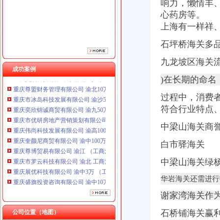
响力，懒情丰
重庆伟尚科技发展有限公司 渝高100万 （工商注册）
重庆奎颜尼商贸有限公司 渝中100万 （工商注册）
心药房等。 
重庆尊博贸易有限公司 渝江 （工商注册）
上海有一样祥
重庆市罗云科技有限公司 渝北 工商注册
石坪桥海关多
重庆展优科技有限公司 渝中3万 （工商注册）
重庆盛旗投资咨询有限公司 渝中10万 （工商注册）
九龙坡区海关
重庆灵娱科技有限公司 渝北3万 （工商注册）
成功案例
重庆尊盟财务管理有限公司 渝北10万 （工商注册）
)在长期的命名
重庆市冰岛科技发展有限公司 渝沙50万 （进出口权）
重庆奕欣锦诚商贸有限公司 渝九50万 （工商注册）
过程中，消费
重庆市优研房地产营销策划有限公司
符合行业特点
重庆伟尚科技发展有限公司 渝高100万 （工商注册）
中梁山海关商
重庆奎颜尼商贸有限公司 渝中100万 （工商注册）
重庆尊博贸易有限公司 渝江 （工商注册）
白市驿海关 
重庆市罗云科技有限公司 渝北 工商注册
重庆展优科技有限公司 渝中3万 （工商注册）
中梁山海关绿
重庆盛旗投资咨询有限公司 渝中10万 （工商注册）
重庆灵娱科技有限公司 渝北3万 （工商注册）
华岩海关还需进行
重庆尊盟财务管理有限公司 渝北10万 （工商注册）
谢家湾海关作
重庆市冰岛科技发展有限公司 渝沙50万 （进出口权）
石桥铺海关赢
公司位置（地图）