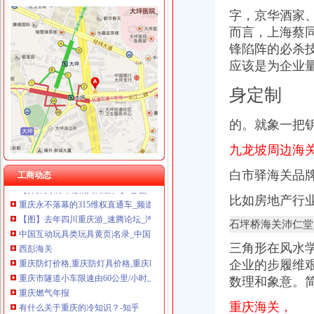
字，京华酒家
而言，上海蔡
锋陷阵的必杀
金凤
应该是为企业
金凤街_成都金凤街_本地宝成都公交网
【】金凤征网_金凤征找对象_金凤征吧_珍爱网
身定制
【】金凤找富婆_金凤富婆_金凤会_珍爱网
金凤股份_行资讯_新三板_新浪财经_新浪网
的。就象一把
大家来关注一下金凤科技的这个行！！！！！_百度知道
渝州路海关
九龙坡周边海关
重庆车辆购置税在哪里缴-答案来了-车务代办-重庆风行天下车友社区
【齐齐火锅（北城天街店）】地址,电话,团购,订餐,营业时间-重
白市驿海关品
工商动态
重庆永不落幕的315维权直通车_频道_凤凰网
【图】去年四川重庆游_速腾论坛_汽车之家论坛
比如房地产行
中国互动玩具类玩具黄页|名录_中国互动玩具类玩具公司|厂家-八方资
石坪桥海关沛仁堂
西彭海关
重庆防灯价格,重庆防灯具价格,重庆led防灯价格,重庆HBPC
三角形在风水
重庆市隧道小车限速由60公里/小时上调为80公里-中新网
企业的步履维
重庆燃气年报
数理和象意。
有什么关于重庆的冷知识？-知乎
两会上的企业家人大代表：原来他们关心的是这些_中国奉节网
重庆海关，