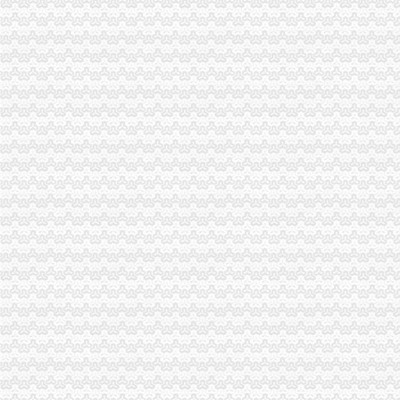
金科太海岸联排别墅总价250万-导购-重庆乐居网
重庆38个区县新GDP排行榜出炉,永川排名竟然是_实况
重庆恒冠塑胶有限公司|新招聘信息—中国专业人才网
重庆龙头寺火车北站[汽车站]_龙头寺火车北站[汽车站]公交_经过龙头寺
高新区海关
部门预决算-西安高新技术产业开发区门户网站
天津高新区：宣讲海关企业信用管理政策_信用工作_BCP中国商务信
高新区纳税人学校海关完税凭证“先比对后扣”专题辅导会满意度
中华人民共和国海关对国家高新技术产业开发区进出口货物的管理办法
《西安海关高新区职工宿舍维修项目》竞价谈判公告_中国招标网_陕西
九龙坡区海关流程
海南专线重庆到东方物流公司货运专线_物流专线供货价_物流专线厂家
天天向上物流实战团的微博_微博
重庆旅游推荐“重庆市内印象一日游”{电话预约-上车付款}
汽车继承过户流程是什么,需要什么手续？--在线法律咨询|律师365(
重庆市司法局关于2016年国家司法公告-司法-吧
重庆海关
重庆海关查获上亿元跨中越边境冻品大案
2012国家公务员面试公告：重庆海关_华图网校
重庆海关：推进渝新欧国际邮包运输方便市民海淘-房产新闻-重庆搜狐
2016国考重庆海关拟录公示-公务员复习辅导-文都网校