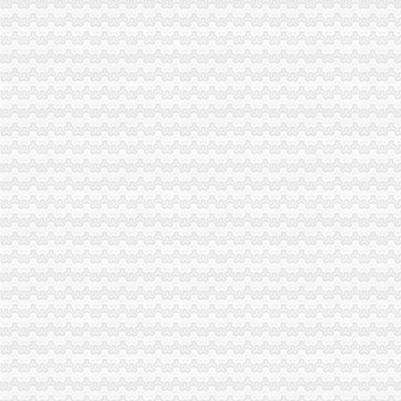
武隆2日1晚跟团游·天坑+地缝+芙蓉洞经济住宿-【携程旅游】
重庆港：有望成为未来西南物流集中心_hc360慧聪网工程机械行业频
二郎海关
柳市到潍坊直达汽车柳市客运
权威发布|助推自贸区建设,重庆主城各区大招频出_新闻中心_中国网
上半年重庆经济社会发展亮点频显——人民网·重庆视窗—重庆权威新
小松挖机橡胶履带批发市场_小松挖机橡胶履带买卖价格_勤加缘网
广东餐饮美食-广东深圳二郎田（沙头角店）-二郎田（沙头角店）
陈家坪海关
看清楚了主城149个公交车站改名-搜狐滚动
2013年中国重庆渝洽会-国际汽车摩托车及零部件展览会-展会网-中国设
是重庆口腔黏膜总院吗？在重庆听说有个看口泰国代孕成功率@100%
直径_标签_网易财经
陈家坪汽车站到南坪中学怎么坐车？_大专_院校排名
白市驿海关
无标题
重庆悠久的历史-论坛里面都来学习一下哈。-重庆社区
重庆,璧山县快递电话、网点地址及派送范围-易查138
谁知道重庆田花卉市场在哪里？_庭院/花园装修|一起网装修
重庆个冷链物流保税仓通过海关验收-直击招商_贵州招商网
巴国城海关
重庆38个区（县）经济实力排行榜出炉,快来看看你家乡排第几！_重