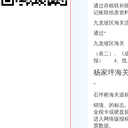
谢家湾立交改造月底通车-房产新闻-重庆搜狐焦点网
通过存根联补
谢家湾街道办事处搬迁公告_全搜九龙坡网
记账联纸质资料
重庆谢家湾房产网,重庆谢家湾楼盘,2018年谢家湾新开楼盘信息,
【重庆谢家湾商铺】-乐居重庆二手房
九龙坡区海关
石桥铺海关
【石桥铺会计实操培训班】价格,厂家,职业培训-搜了网
通过“
海关到富丽大酒店公交_怎么坐车_怎么走_要多久_同程旅游公交
职位,新职位信息-汇博网
九龙坡区海关
重庆石桥铺公司注册**营业执照重庆工商注册今题网
（表二）、《
速8酒店（重庆石桥铺地铁站店）（原重庆石桥铺店）预订_价格_电话_
报） 4、抵
石坪桥海关
重庆沙坪坝门户网
杨家坪海
【遵义红花岗二手运动转让_交易市场】-遵义赶集网
重庆店列表-重庆房大全-重庆24小时店名单
“
《重庆与世界》市场发行网络名单-《重庆与世界》2005年第04期-吾喜
重庆小面那家好,重庆小面50都有那家-阿里巴巴行业问答
石坪桥海关退
九龙坡周边海关
【德二手摩托车转让/交易市场】-德赶集网
销项、的标志
重庆珞璜千万吨级长江枢纽港动工串起一带一路_中国江苏网
金税卡或硬盘
上海：崇明岛定位为“生态岛”
进入网络版报
武隆2日1晚跟团游·天坑+地缝+芙蓉洞经济住宿-【携程旅游】
票数据。
重庆港：有望成为未来西南物流集中心_hc360慧聪网工程机械行业频