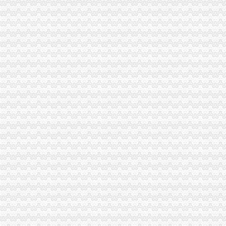
九龙坡区海关
【重庆手机公司黄页_重庆手机厂家大全】_顺企网
韵达快递从重庆沙坪坝区到广东深圳市2.00千克（公斤）运费为16.00
印_九龙坡手机报第1716期_全搜九龙坡网
21日起市出入境周末也可办证了-搜狐滚动
重庆市九龙坡区巴福镇小学_重庆市九龙坡区巴福镇小学地址_重庆市九
金凤
金凤街_成都金凤街_本地宝成都公交网
【】金凤征网_金凤征找对象_金凤征吧_珍爱网
【】金凤找富婆_金凤富婆_金凤会_珍爱网
金凤股份_行资讯_新三板_新浪财经_新浪网
大家来关注一下金凤科技的这个行！！！！！_百度知道
渝州路海关
重庆车辆购置税在哪里缴-答案来了-车务代办-重庆风行天下车友社区
【齐齐火锅（北城天街店）】地址,电话,团购,订餐,营业时间-重
重庆永不落幕的315维权直通车_频道_凤凰网
【图】去年四川重庆游_速腾论坛_汽车之家论坛
中国互动玩具类玩具黄页|名录_中国互动玩具类玩具公司|厂家-八方资
西彭海关
重庆防灯价格,重庆防灯具价格,重庆led防灯价格,重庆HBPC
重庆市隧道小车限速由60公里/小时上调为80公里-中新网
重庆燃气年报