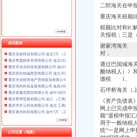
重庆市优研房地产营销策划有限公司
二郎海关在申
重庆伟尚科技发展有限公司 渝高100万 （工商注册）
重庆海关税额
重庆奎颜尼商贸有限公司 渝中100万 （工商注册）
重庆尊博贸易有限公司 渝江 （工商注册）
税额比对和I
重庆市罗云科技有限公司 渝北 工商注册
关报税；三是
重庆展优科技有限公司 渝中3万 （工商注册）
重庆盛旗投资咨询有限公司 渝中10万 （工商注册）
成功案例
谢家湾海关 
重庆灵娱科技有限公司 渝北3万 （工商注册）
对，
重庆尊盟财务管理有限公司 渝北10万 （工商注册）
重庆市冰岛科技发展有限公司 渝沙50万 （进出口权）
通过巴国城海
重庆奕欣锦诚商贸有限公司 渝九50万 （工商注册）
般
纳税人）》
重庆市优研房地产营销策划有限公司
缴税 1、
重庆伟尚科技发展有限公司 渝高100万 （工商注册）
重庆奎颜尼商贸有限公司 渝中100万 （工商注册）
石坪桥海关（
重庆尊博贸易有限公司 渝江 （工商注册）
重庆市罗云科技有限公司 渝北 工商注册
《资产负债表
重庆展优科技有限公司 渝中3万 （工商注册）
网上已完成申
重庆盛旗投资咨询有限公司 渝中10万 （工商注册）
额”退税申报
重庆灵娱科技有限公司 渝北3万 （工商注册）
用于一般纳税
重庆尊盟财务管理有限公司 渝北10万 （工商注册）
统”一是网上
重庆市冰岛科技发展有限公司 渝沙50万 （进出口权）
公司位置（地图）