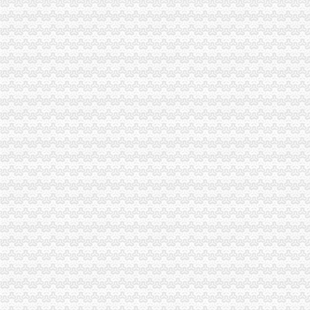
谢家湾立交改造完工70%预计10月正式投用-土地-重庆乐居网
谢家湾立交改造月底通车-房产新闻-重庆搜狐焦点网
谢家湾街道办事处搬迁公告_全搜九龙坡网
重庆谢家湾房产网,重庆谢家湾楼盘,2018年谢家湾新开楼盘信息,
【重庆谢家湾商铺】-乐居重庆二手房
石桥铺海关
【石桥铺会计实操培训班】价格,厂家,职业培训-搜了网
海关到富丽大酒店公交_怎么坐车_怎么走_要多久_同程旅游公交
职位,新职位信息-汇博网
重庆石桥铺公司注册**营业执照重庆工商注册今题网
速8酒店（重庆石桥铺地铁站店）（原重庆石桥铺店）预订_价格_电话_
石坪桥海关
重庆沙坪坝门户网
【遵义红花岗二手运动转让_交易市场】-遵义赶集网
重庆店列表-重庆房大全-重庆24小时店名单
《重庆与世界》市场发行网络名单-《重庆与世界》2005年第04期-吾喜
重庆小面那家好,重庆小面50都有那家-阿里巴巴行业问答
九龙坡周边海关
【德二手摩托车转让/交易市场】-德赶集网
重庆珞璜千万吨级长江枢纽港动工串起一带一路_中国江苏网
上海：崇明岛定位为“生态岛”