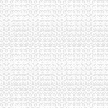
有什么关于重庆的冷知识？-知乎
两会上的企业家人大代表：原来他们关心的是这些_中国奉节网
华岩海关
铁路唐山站客票代售处-中国唐山
海关走罪司法认定中的若干问题析-刑事论文
2014-2018年中国工业硅市场战略及投资分析报告_中商报网
沙坪坝白鹤岭装修_重庆装修公司_装修案例
南川区物流公司有哪些
中梁山海关
梁山县下属各单位有哪些招商引资任务-梁山县招商网-中国招商引资信
【安徽企业进口德国二手滚齿机有哪些监管条件海关如何审价】价格_
韩国密地堡向市民开放长埋40多年无任何记录_五河教育网
盾安九龙城二手房价格是多少？_复式问答-一起装修问答
三海关改良肉驴出售基地_山东养驴_100招商网
杨家坪海关
重庆海关>重庆海关
【销售代表（江北）招聘】可口可乐（重庆）饮料有限公司新招聘信
杨家坪娱乐城_官方网址！>>>杨家坪娱乐城_【官方娱乐平台】**》
万达广场铭邸商铺出售,杨家坪步行街,成熟商圈,大型商业体,轻轨
2015年国家公务员面试名单及公告：重庆海关_浙江中公教育
谢家湾海关