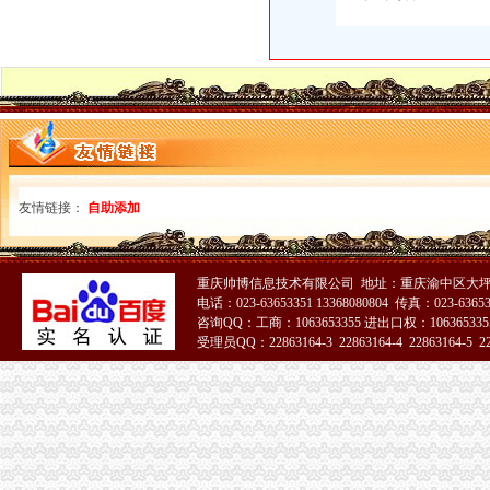
二郎海关
柳市到潍坊直达汽车柳市客运
权威发布|助推自贸区建设,重庆主城各区大招频出_新闻中心_中国网
上半年重庆经济社会发展亮点频显——人民网·重庆视窗—重庆权威新
小松挖机橡胶履带批发市场_小松挖机橡胶履带买卖价格_勤加缘网
广东餐饮美食-广东深圳二郎田（沙头角店）-二郎田（沙头角店）
陈家坪海关
看清楚了主城149个公交车站改名-搜狐滚动
2013年中国重庆渝洽会-国际汽车摩托车及零部件展览会-展会网-中国设
友情链接：
自助添加
是重庆口腔黏膜总院吗？在重庆听说有个看口泰国代孕成功率@100%
直径_标签_网易财经
陈家坪汽车站到南坪中学怎么坐车？_大专_院校排名
重庆帅博信息技术有限公司 地址：重庆渝中区大坪
白市驿海关
电话：023-63653351 13368080804 传真：023-6365
无标题
咨询QQ：工商：1063653355 进出口权：1063653355
重庆悠久的历史-论坛里面都来学习一下哈。-重庆社区
受理员QQ：22863164-3 22863164-4 22863164-5 228
重庆,璧山县快递电话、网点地址及派送范围-易查138
51La
谁知道重庆田花卉市场在哪里？_庭院/花园装修|一起网装修
重庆个冷链物流保税仓通过海关验收-直击招商_贵州招商网
巴国城海关
重庆38个区（县）经济实力排行榜出炉,快来看看你家乡排第几！_重
金科太海岸联排别墅总价250万-导购-重庆乐居网