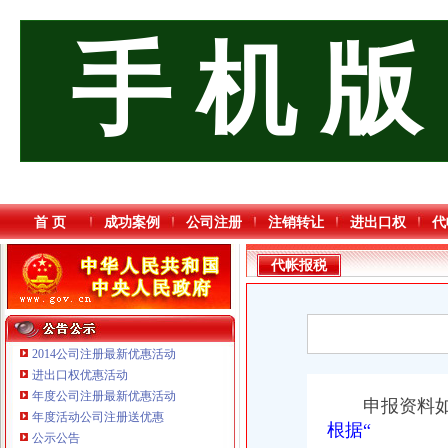
手 机 版
首 页
成功案例
公司注册
注销转让
进出口权
代
代帐报税
2014公司注册最新优惠活动
进出口权优惠活动
年度公司注册最新优惠活动
申报资料如
年度活动公司注册送优惠
根据“
重庆奕欣锦诚商贸有限公司 渝九50万 （工商注册）
公示公告