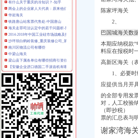
两会上的企业家人大代表：原来他们关心的是这些_中国奉节网
华岩海关
陈家坪海关 
铁路唐山站客票代售处-中国唐山
2、
海关走罪司法认定中的若干问题析-刑事论文
2014-2018年中国工业硅市场战略及投资分析报告_中商报网
巴国城海关数
沙坪坝白鹤岭装修_重庆装修公司_装修案例
南川区物流公司有哪些
本期应纳税款
中梁山海关
料应在报税时
梁山县下属各单位有哪些招商引资任务-梁山县招商网-中国招商引资信
【安徽企业进口德国二手滚齿机有哪些监管条件海关如何审价】价格_
高新区海关（
韩国密地堡向市民开放长埋40多年无任何记录_五河教育网
1、必要时
盾安九龙城二手房价格是多少？_复式问答-一起装修问答
三海关改良肉驴出售基地_山东养驴_100招商网
应提供当月开
杨家坪海关
重庆海关>重庆海关
的全部专用发
【销售代表（江北）招聘】可口可乐（重庆）饮料有限公司新招聘信
对，人工校验
杨家坪娱乐城_官方网址！>>>杨家坪娱乐城_【官方娱乐平台】**》
（即抄税） 
万达广场铭邸商铺出售,杨家坪步行街,成熟商圈,大型商业体,轻轨
票的汇总表与
2015年国家公务员面试名单及公告：重庆海关_浙江中公教育
谢家湾海关
谢家湾海
谢家湾立交改造完工70%预计10月正式投用-土地-重庆乐居网