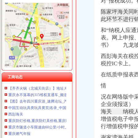
对”报税成功。
陈家坪海关同
此环节不进行
和“纳税人应
金凤
金凤街_成都金凤街_本地宝成都公交网
表。网上申报
【】金凤征网_金凤征找对象_金凤征吧_珍爱网
书》 九龙坡
【】金凤找富婆_金凤富婆_金凤会_珍爱网
西彭海关在税
金凤股份_行资讯_新三板_新浪财经_新浪网
大家来关注一下金凤科技的这个行！！！！！_百度知道
税控IC卡上。
渝州路海关
在纸质申报表
重庆车辆购置税在哪里缴-答案来了-车务代办-重庆风行天下车友社区
工商动态
【齐齐火锅（北城天街店）】地址,电话,团购,订餐,营业时间-重
情
重庆永不落幕的315维权直通车_频道_凤凰网
【图】去年四川重庆游_速腾论坛_汽车之家论坛
况在网络版中
中国互动玩具类玩具黄页|名录_中国互动玩具类玩具公司|厂家-八方资
企业须报送）
西彭海关
海关 纳税人
重庆防灯价格,重庆防灯具价格,重庆led防灯价格,重庆HBPC
增值税电子申
重庆市隧道小车限速由60公里/小时上调为80公里-中新网
行增值税申报
重庆燃气年报
有什么关于重庆的冷知识？-知乎
谢家湾海关抵