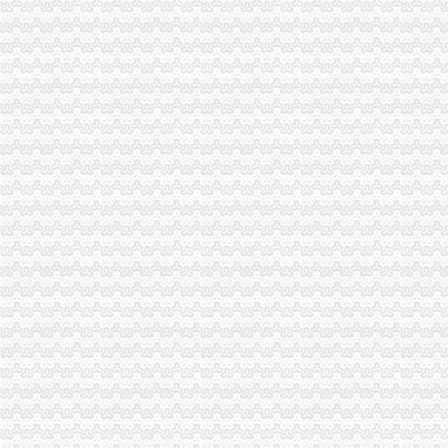
重庆38个区县新GDP排行榜出炉,永川排名竟然是_实况
重庆恒冠塑胶有限公司|新招聘信息—中国专业人才网
重庆龙头寺火车北站[汽车站]_龙头寺火车北站[汽车站]公交_经过龙头寺
高新区海关
部门预决算-西安高新技术产业开发区门户网站
天津高新区：宣讲海关企业信用管理政策_信用工作_BCP中国商务信
高新区纳税人学校海关完税凭证“先比对后扣”专题辅导会满意度
中华人民共和国海关对国家高新技术产业开发区进出口货物的管理办法
《西安海关高新区职工宿舍维修项目》竞价谈判公告_中国招标网_陕西
九龙坡区海关流程
海南专线重庆到东方物流公司货运专线_物流专线供货价_物流专线厂家
天天向上物流实战团的微博_微博
重庆旅游推荐“重庆市内印象一日游”{电话预约-上车付款}
汽车继承过户流程是什么,需要什么手续？--在线法律咨询|律师365(
重庆市司法局关于2016年国家司法公告-司法-吧
重庆海关
重庆海关查获上亿元跨中越边境冻品大案
2012国家公务员面试公告：重庆海关_华图网校
重庆海关：推进渝新欧国际邮包运输方便市民海淘-房产新闻-重庆搜狐
2016国考重庆海关拟录公示-公务员复习辅导-文都网校
重庆海关如何_公务员_天涯论坛_天涯社区